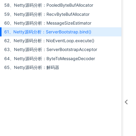
58、Netty源码分析：PooledByteBufAllocator
59、Netty源码分析：RecvByteBufAllocator
60、Netty源码分析：MessageSizeEstimator
61、Netty源码分析：ServerBootstrap.bind()
62、Netty源码分析：NioEventLoop.execute()
63、Netty源码分析：ServerBootstrapAcceptor
64、Netty源码分析：ByteToMessageDecoder
65、Netty源码分析：解码器