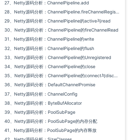
27、Netty源码分析：ChannelPipeline.add
28、Netty源码分析：ChannelPipeline.fireChannelRegistered与bind
29、Netty源码分析：ChannelPipeline的active与read
30、Netty源码分析：ChannelPipeline的fireChannelRead
31、Netty源码分析：ChannelPipeline的write
32、Netty源码分析：ChannelPipeline的flush
33、Netty源码分析：ChannelPipeline的Unregistered
34、Netty源码分析：ChannelPipeline的close
35、Netty源码分析：ChannelPipeline的connect与disconnect
36、Netty源码分析：DefaultChannelPromise
37、Netty源码分析：ChannelConfig
38、Netty源码分析：ByteBufAllocator
39、Netty源码分析：PoolSubPage
40、Netty源码分析：PoolSubPage的内存分配
41、Netty源码分析：PoolSubPage的内存释放
42、Netty源码分析：SizeClasses