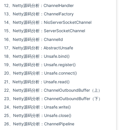
12、Netty源码分析：ChannelHandler
13、Netty源码分析：ChannelFactory
14、Netty源码分析：NioServerSocketChannel
15、Netty源码分析：ServerSocketChannel
16、Netty源码分析：ChannelId
17、Netty源码分析：AbstractUnsafe
18、Netty源码分析：Unsafe.bind()
19、Netty源码分析：Unsafe.register()
20、Netty源码分析：Unsafe.connect()
21、Netty源码分析：Unsafe.read()
22、Netty源码分析：ChannelOutboundBuffer（上）
23、Netty源码分析：ChannelOutboundBuffer（下）
24、Netty源码分析：Unsafe.write()
25、Netty源码分析：Unsafe.close()
26、Netty源码分析：ChannelPipeline