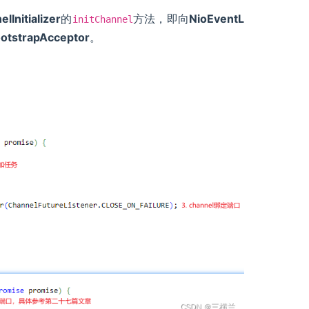
lInitializer
的
方法，即向
NioEventL
initChannel
otstrapAcceptor
。