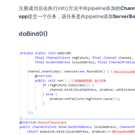
注册成功后会执行init()方法中向pipeline添加的
Channe
opp
提交一个任务，该任务是向pipeline添加
ServerBo
doBind0()