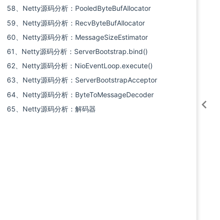
58、Netty源码分析：PooledByteBufAllocator
59、Netty源码分析：RecvByteBufAllocator
60、Netty源码分析：MessageSizeEstimator
61、Netty源码分析：ServerBootstrap.bind()
62、Netty源码分析：NioEventLoop.execute()
63、Netty源码分析：ServerBootstrapAcceptor
64、Netty源码分析：ByteToMessageDecoder
65、Netty源码分析：解码器