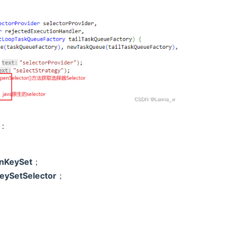
：
onKeySet
；
eySetSelector
；