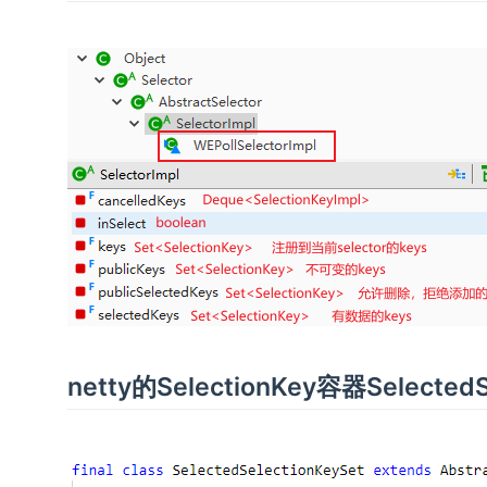
netty的SelectionKey容器SelectedS