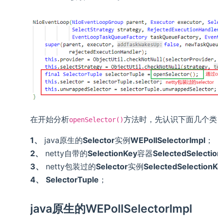
在开始分析
方法时，先认识下面几个类
openSelector()
1、
java原生的
Selector
实例
WEPollSelectorImpl
；
2、
netty自带的
SelectionKey
容器
SelectedSelecti
3、
netty包装过的
Selector
实例
SelectedSelectionK
4、
SelectorTuple
；
java原生的WEPollSelectorImpl