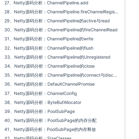
27、Netty源码分析：ChannelPipeline.add
28、Netty源码分析：ChannelPipeline.fireChannelRegistered与bind
29、Netty源码分析：ChannelPipeline的active与read
30、Netty源码分析：ChannelPipeline的fireChannelRead
31、Netty源码分析：ChannelPipeline的write
32、Netty源码分析：ChannelPipeline的flush
33、Netty源码分析：ChannelPipeline的Unregistered
34、Netty源码分析：ChannelPipeline的close
35、Netty源码分析：ChannelPipeline的connect与disconnect
36、Netty源码分析：DefaultChannelPromise
37、Netty源码分析：ChannelConfig
38、Netty源码分析：ByteBufAllocator
39、Netty源码分析：PoolSubPage
40、Netty源码分析：PoolSubPage的内存分配
41、Netty源码分析：PoolSubPage的内存释放
42、Netty源码分析：SizeClasses