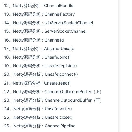
12、Netty源码分析：ChannelHandler
13、Netty源码分析：ChannelFactory
14、Netty源码分析：NioServerSocketChannel
15、Netty源码分析：ServerSocketChannel
16、Netty源码分析：ChannelId
17、Netty源码分析：AbstractUnsafe
18、Netty源码分析：Unsafe.bind()
19、Netty源码分析：Unsafe.register()
20、Netty源码分析：Unsafe.connect()
21、Netty源码分析：Unsafe.read()
22、Netty源码分析：ChannelOutboundBuffer（上）
23、Netty源码分析：ChannelOutboundBuffer（下）
24、Netty源码分析：Unsafe.write()
25、Netty源码分析：Unsafe.close()
26、Netty源码分析：ChannelPipeline