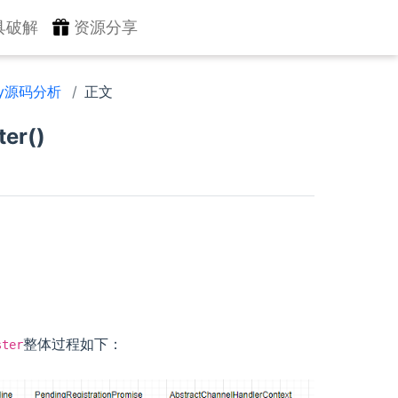
具破解
资源分享
ty源码分析
正文
er()
整体过程如下：
ster