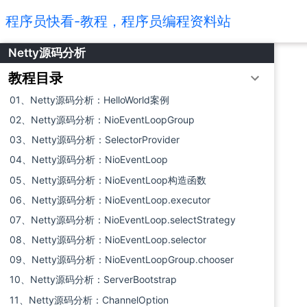
程序员快看-教程，程序员编程资料站
Netty源码分析
教程目录
01、Netty源码分析：HelloWorld案例
02、Netty源码分析：NioEventLoopGroup
03、Netty源码分析：SelectorProvider
04、Netty源码分析：NioEventLoop
05、Netty源码分析：NioEventLoop构造函数
06、Netty源码分析：NioEventLoop.executor
07、Netty源码分析：NioEventLoop.selectStrategy
08、Netty源码分析：NioEventLoop.selector
09、Netty源码分析：NioEventLoopGroup.chooser
10、Netty源码分析：ServerBootstrap
11、Netty源码分析：ChannelOption