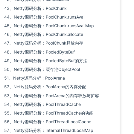
43、Netty源码分析：PoolChunk
44、Netty源码分析：PoolChunk.runsAvail
45、Netty源码分析：PoolChunk.runsAvailMap
46、Netty源码分析：PoolChunk.allocate
47、Netty源码分析：PoolChunk释放内存
48、Netty源码分析：PooledByteBuf
49、Netty源码分析：PooledByteBuf的方法
50、Netty源码分析：缓存池ObjectPool
51、Netty源码分析：PoolArena
52、Netty源码分析：PoolArena的内存分配
53、Netty源码分析：PoolArena的内存释放与扩容
54、Netty源码分析：PoolThreadCache
55、Netty源码分析：PoolThreadCache的功能
56、Netty源码分析：PoolThreadLocalCache
57、Netty源码分析：InternalThreadLocalMap