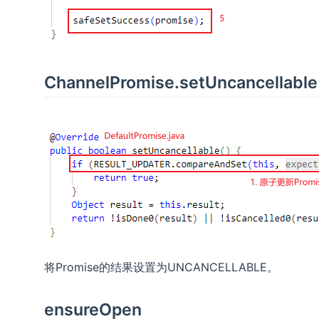
ChannelPromise.setUncancellable
将Promise的结果设置为UNCANCELLABLE。
ensureOpen