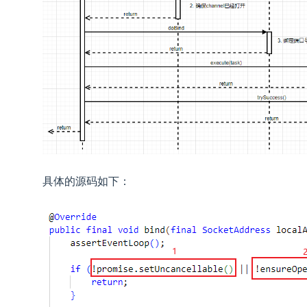
具体的源码如下：