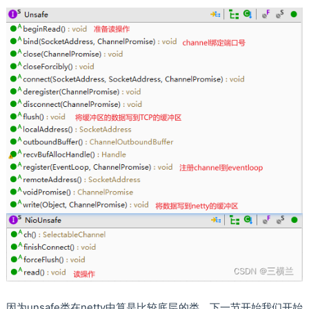
因为unsafe类在netty中算是比较底层的类，下一节开始我们开始