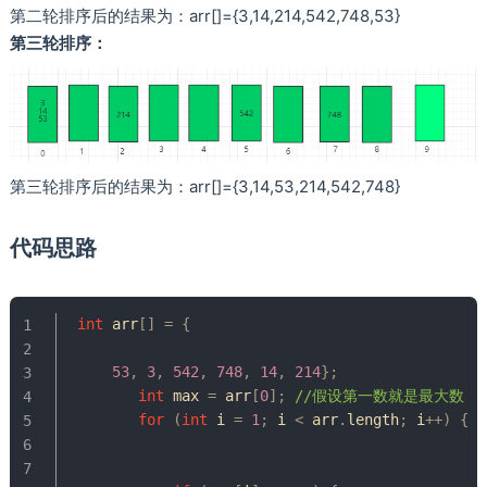
第二轮排序后的结果为：arr[]={3,14,214,542,748,53}
第三轮排序：
第三轮排序后的结果为：arr[]={3,14,53,214,542,748}
代码思路
int
 arr
[
]
=
{
53
,
3
,
542
,
748
,
14
,
214
}
;
int
 max 
=
 arr
[
0
]
;
//假设第一数就是最大数
for
(
int
 i 
=
1
;
 i 
<
 arr
.
length
;
 i
++
)
{