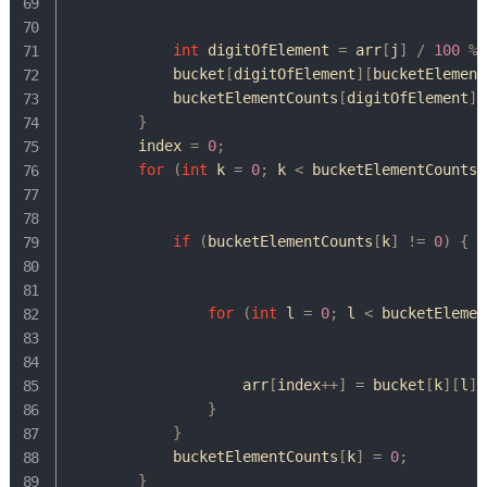
int
 digitOfElement 
=
 arr
[
j
]
/
100
%
            bucket
[
digitOfElement
]
[
bucketElement
            bucketElementCounts
[
digitOfElement
]
+
}
        index 
=
0
;
for
(
int
 k 
=
0
;
 k 
<
 bucketElementCounts
.
if
(
bucketElementCounts
[
k
]
!=
0
)
{
for
(
int
 l 
=
0
;
 l 
<
 bucketElemen
                    arr
[
index
++
]
=
 bucket
[
k
]
[
l
]
;
}
}
            bucketElementCounts
[
k
]
=
0
;
}