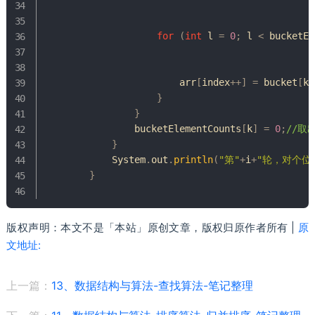
for
(
int
 l 
=
0
;
 l 
<
 bucketEl
                        arr
[
index
++
]
=
 bucket
[
k
]
}
}
                bucketElementCounts
[
k
]
=
0
;
//取
}
System
.
out
.
println
(
"第"
+
i
+
"轮，对个位的
}
版权声明：本文不是「本站」原创文章，版权归原作者所有 |
原
文地址:
上一篇：
13、数据结构与算法-查找算法-笔记整理