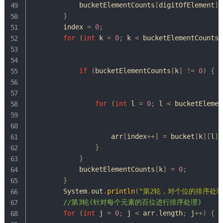
            bucketElementCounts
[
digitOfElement
]
+
}
        index 
=
0
;
for
(
int
 k 
=
0
;
 k 
<
 bucketElementCounts
.
if
(
bucketElementCounts
[
k
]
!=
0
)
{
for
(
int
 l 
=
0
;
 l 
<
 bucketElemen
                    arr
[
index
++
]
=
 bucket
[
k
]
[
l
]
;
}
}
            bucketElementCounts
[
k
]
=
0
;
}
System
.
out
.
println
(
"第2轮，对个位的排序处理 
//第3轮(针对每个元素的百位进行排序处理)
for
(
int
 j 
=
0
;
 j 
<
 arr
.
length
;
 j
++
)
{