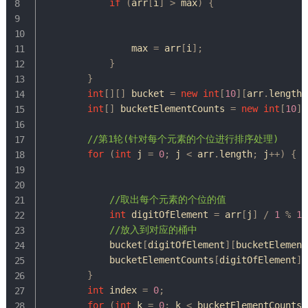
if
(
arr
[
i
]
>
 max
)
{
                max 
=
 arr
[
i
]
;
}
}
int
[
]
[
]
 bucket 
=
new
int
[
10
]
[
arr
.
length
]
int
[
]
 bucketElementCounts 
=
new
int
[
10
]
;
//第1轮(针对每个元素的个位进行排序处理)
for
(
int
 j 
=
0
;
 j 
<
 arr
.
length
;
 j
++
)
{
//取出每个元素的个位的值
int
 digitOfElement 
=
 arr
[
j
]
/
1
%
10
//放入到对应的桶中
            bucket
[
digitOfElement
]
[
bucketElement
            bucketElementCounts
[
digitOfElement
]
+
}
int
 index 
=
0
;
for
(
int
 k 
=
0
;
 k 
<
 bucketElementCounts
.