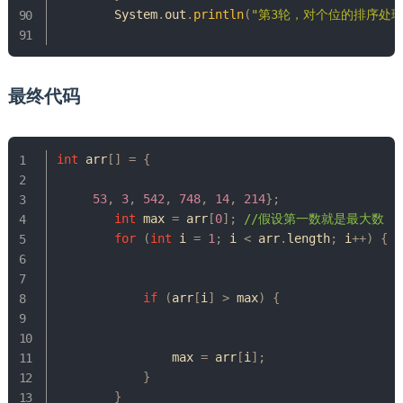
System
.
out
.
println
(
"第3轮，对个位的排序处理 
最终代码
int
 arr
[
]
=
{
53
,
3
,
542
,
748
,
14
,
214
}
;
int
 max 
=
 arr
[
0
]
;
//假设第一数就是最大数
for
(
int
 i 
=
1
;
 i 
<
 arr
.
length
;
 i
++
)
{
if
(
arr
[
i
]
>
 max
)
{
                max 
=
 arr
[
i
]
;
}
}