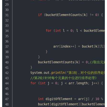
if
(
bucketElementCounts
[
k
]
!=
0
)
{
for
(
int
 l 
=
0
;
 l 
<
 bucketElemen
                    arr
[
index
++
]
=
 bucket
[
k
]
[
l
]
;
}
}
            bucketElementCounts
[
k
]
=
0
;
//取出元
}
System
.
out
.
println
(
"第1轮，对个位的排序处理 
//第2轮(针对每个元素的十位进行排序处理)
for
(
int
 j 
=
0
;
 j 
<
 arr
.
length
;
 j
++
)
{
int
 digitOfElement 
=
 arr
[
j
]
/
10
%
1
            bucket
[
digitOfElement
]
[
bucketElement