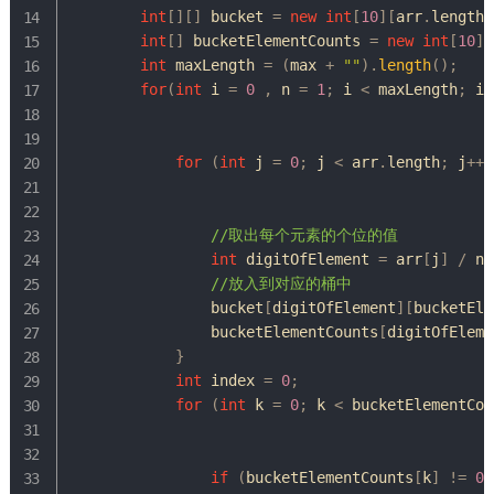
int
[
]
[
]
 bucket 
=
new
int
[
10
]
[
arr
.
length
]
int
[
]
 bucketElementCounts 
=
new
int
[
10
]
;
int
 maxLength 
=
(
max 
+
""
)
.
length
(
)
;
for
(
int
 i 
=
0
,
 n 
=
1
;
 i 
<
 maxLength
;
 i
+
for
(
int
 j 
=
0
;
 j 
<
 arr
.
length
;
 j
++
)
//取出每个元素的个位的值
int
 digitOfElement 
=
 arr
[
j
]
/
 n 
//放入到对应的桶中
                bucket
[
digitOfElement
]
[
bucketEle
                bucketElementCounts
[
digitOfEleme
}
int
 index 
=
0
;
for
(
int
 k 
=
0
;
 k 
<
 bucketElementCou
if
(
bucketElementCounts
[
k
]
!=
0
)