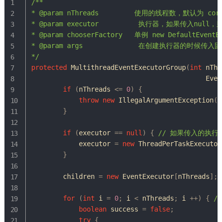
/**

* @param nThreads         使用的线程数，默认为 core*
* @param executor          执行器，如果传入null
* @param chooserFactory   单例 new DefaultEventEx
* @param args              在创建执行器的时候传入
*/
protected
MultithreadEventExecutorGroup
(
int
 nThr
Even
if
(
nThreads 
<=
0
)
{
throw
new
IllegalArgumentException
(
S
}
if
(
executor 
==
null
)
{
// 如果传入的执
            executor 
=
new
ThreadPerTaskExecutor
}
        children 
=
new
EventExecutor
[
nThreads
]
;
for
(
int
 i 
=
0
;
 i 
<
 nThreads
;
 i 
++
)
{
/
boolean
 success 
=
false
;
try
{