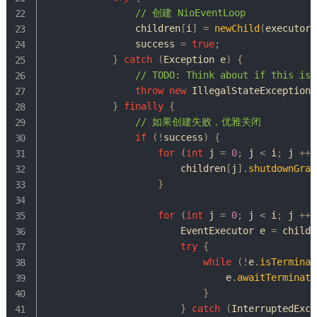
// 创建 NioEventLoop
                children
[
i
]
=
newChild
(
executor
,
                success 
=
true
;
}
catch
(
Exception
 e
)
{
// TODO: Think about if this is 
throw
new
IllegalStateException
(
}
finally
{
// 如果创建失败，优雅关闭
if
(
!
success
)
{
for
(
int
 j 
=
0
;
 j 
<
 i
;
 j 
++
)
                        children
[
j
]
.
shutdownGrac
}
for
(
int
 j 
=
0
;
 j 
<
 i
;
 j 
++
)
EventExecutor
 e 
=
 childr
try
{
while
(
!
e
.
isTerminat
                                e
.
awaitTerminati
}
}
catch
(
InterruptedExce