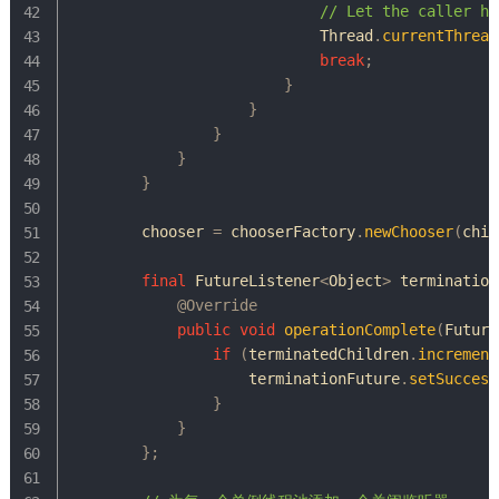
// Let the caller ha
Thread
.
currentThread
break
;
}
}
}
}
}
        chooser 
=
 chooserFactory
.
newChooser
(
chil
final
FutureListener
<
Object
>
 termination
@Override
public
void
operationComplete
(
Future
if
(
terminatedChildren
.
increment
                    terminationFuture
.
setSuccess
}
}
}
;