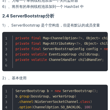
5）、为每一个单例线程池添加一个关闭监听器
6）、将所有的单例线程池添加到一个 HashSet 中
2.4 ServerBootstrap分析
1）、ServerBootstrap 是个空构造，但是有默认的成员变量
private
final
Map
<
ChannelOption
<
?
>
,
Object
>
 chil
private
final
Map
<
AttributeKey
<
?
>
,
Object
>
 child
private
final
ServerBootstrapConfig
 config 
=
new
private
volatile
EventLoopGroup
 childGroup
;
private
volatile
ChannelHandler
 childHandler
;
2）、基本使用
ServerBootstrap
 b 
=
new
ServerBootstrap
(
)
;
b
.
group
(
bossGroup
,
 workerGroup
)
.
channel
(
NioServerSocketChannel
.
class
)
.
option
(
ChannelOption
.
SO_BACKLOG
,
100
)