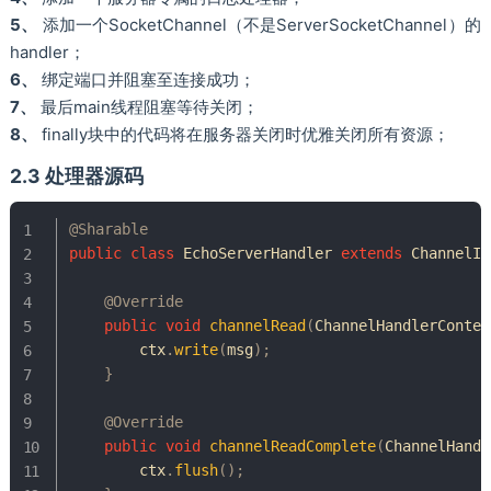
5、
添加一个SocketChannel（不是ServerSocketChannel）的
handler；
6、
绑定端口并阻塞至连接成功；
7、
最后main线程阻塞等待关闭；
8、
finally块中的代码将在服务器关闭时优雅关闭所有资源；
2.3 处理器源码
@Sharable
public
class
EchoServerHandler
extends
ChannelIn
@Override
public
void
channelRead
(
ChannelHandlerContex
        ctx
.
write
(
msg
)
;
}
@Override
public
void
channelReadComplete
(
ChannelHandl
        ctx
.
flush
(
)
;