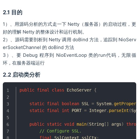
2.1 目的
1）、用源码分析的方式走一下 Netty（服务器）的启动过程，更
好的理解 Netty 的整体设计和运行机制。
2）、源码需要剖析到 Netty 调用 doBind 方法，追踪到 NioServ
erSocketChannel 的 doBind 方法
3）、要 Debug 程序到 NioEventLoop 类的run代码，无限循
环，在服务器端运行
2.2 启动类分析
public
final
class
EchoServer
{
static
final
boolean
 SSL 
=
System
.
getPropert
static
final
int
 PORT 
=
Integer
.
parseInt
(
Sys
public
static
void
main
(
String
[
]
 args
)
throw
// Configure SSL.
final
SslContext
 sslCtx
;