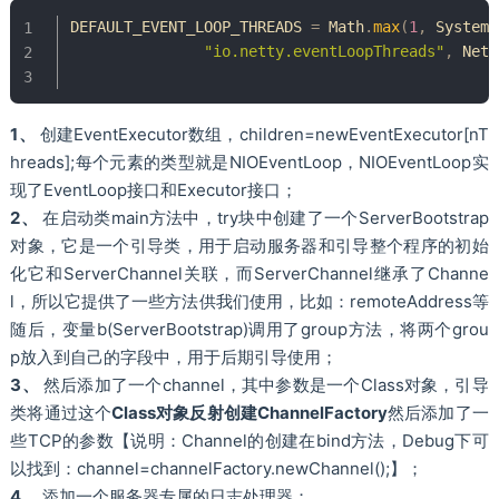
DEFAULT_EVENT_LOOP_THREADS 
=
Math
.
max
(
1
,
SystemP
"io.netty.eventLoopThreads"
,
Nett
1、
创建EventExecutor数组，children=newEventExecutor[nT
hreads];每个元素的类型就是NIOEventLoop，NIOEventLoop实
现了EventLoop接口和Executor接口；
2、
在启动类main方法中，try块中创建了一个ServerBootstrap
对象，它是一个引导类，用于启动服务器和引导整个程序的初始
化它和ServerChannel关联，而ServerChannel继承了Channe
l，所以它提供了一些方法供我们使用，比如：remoteAddress等
随后，变量b(ServerBootstrap)调用了group方法，将两个grou
p放入到自己的字段中，用于后期引导使用；
3、
然后添加了一个channel，其中参数是一个Class对象，引导
类将通过这个
Class对象反射创建ChannelFactory
然后添加了一
些TCP的参数【说明：Channel的创建在bind方法，Debug下可
以找到：channel=channelFactory.newChannel();】；
4、
添加一个服务器专属的日志处理器；