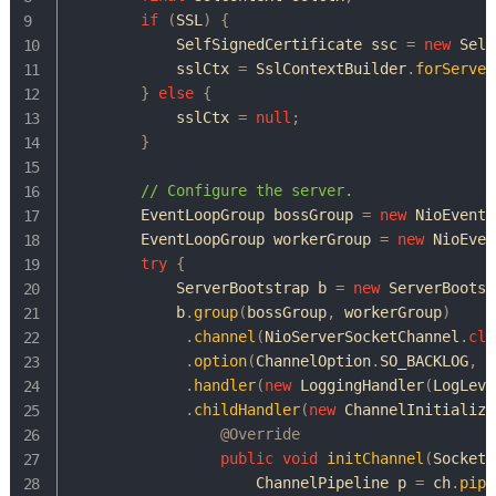
if
(
SSL
)
{
SelfSignedCertificate
 ssc 
=
new
Self
            sslCtx 
=
SslContextBuilder
.
forServer
}
else
{
            sslCtx 
=
null
;
}
// Configure the server.
EventLoopGroup
 bossGroup 
=
new
NioEventL
EventLoopGroup
 workerGroup 
=
new
NioEven
try
{
ServerBootstrap
 b 
=
new
ServerBootst
            b
.
group
(
bossGroup
,
 workerGroup
)
.
channel
(
NioServerSocketChannel
.
cla
.
option
(
ChannelOption
.
SO_BACKLOG
,
1
.
handler
(
new
LoggingHandler
(
LogLeve
.
childHandler
(
new
ChannelInitialize
@Override
public
void
initChannel
(
SocketC
ChannelPipeline
 p 
=
 ch
.
pipe