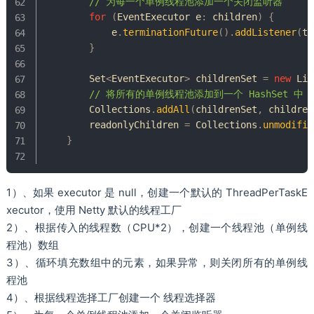
// 为每一个单例线程池添加一个关闭监听器
for
(
EventExecutor
 e
:
 children
)
{
            e
.
terminationFuture
(
)
.
addListener
(
te
}
Set
<
EventExecutor
>
 childrenSet 
=
new
Lin
// 将所有的单例线程池添加到一个 HashSet 中
Collections
.
addAll
(
childrenSet
,
 children
        readonlyChildren 
=
Collections
.
unmodifia
}
1）、如果 executor 是 null，创建一个默认的 ThreadPerTaskE
xecutor，使用 Netty 默认的线程工厂
2）、根据传入的线程数（CPU*2），创建一个线程池（单例线
程池）数组
3）、循环填充数组中的元素，如果异常，则关闭所有的单例线
程池
4）、根据线程选择工厂创建一个 线程选择器