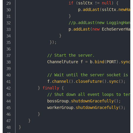
if
(
sslCtx 
!=
null
)
{
                         p
.
addLast
(
sslCtx
.
newHan
}
//p.addLast(new LoggingHand
                     p
.
addLast
(
new
EchoServerHan
}
}
)
;
// Start the server.
ChannelFuture
 f 
=
 b
.
bind
(
PORT
)
.
sync
(
// Wait until the server socket is c
            f
.
channel
(
)
.
closeFuture
(
)
.
sync
(
)
;
}
finally
{
// Shut down all event loops to term
            bossGroup
.
shutdownGracefully
(
)
;
            workerGroup
.
shutdownGracefully
(
)
;
}
}
}