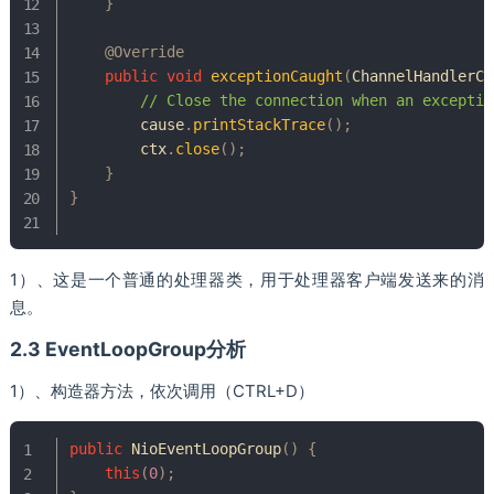
}
@Override
public
void
exceptionCaught
(
ChannelHandlerCo
// Close the connection when an exceptio
        cause
.
printStackTrace
(
)
;
        ctx
.
close
(
)
;
}
}
1）、这是一个普通的处理器类，用于处理器客户端发送来的消
息。
2.3 EventLoopGroup分析
1）、构造器方法，依次调用（CTRL+D）
public
NioEventLoopGroup
(
)
{
this
(
0
)
;