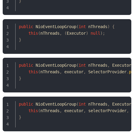
}
public
NioEventLoopGroup
(
int
 nThreads
)
{
this
(
nThreads
,
(
Executor
)
null
)
;
}
public
NioEventLoopGroup
(
int
 nThreads
,
Executor
 
this
(
nThreads
,
 executor
,
SelectorProvider
.
pr
}
public
NioEventLoopGroup
(
int
 nThreads
,
Executor
 
this
(
nThreads
,
 executor
,
 selectorProvider
,
D
}