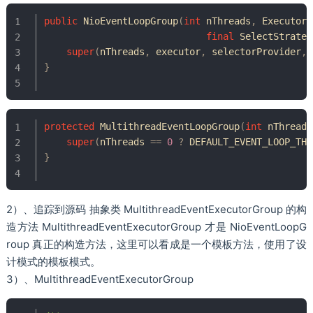
public
NioEventLoopGroup
(
int
 nThreads
,
Executor
 
final
SelectStrateg
super
(
nThreads
,
 executor
,
 selectorProvider
,
 
}
protected
MultithreadEventLoopGroup
(
int
 nThreads
super
(
nThreads 
==
0
?
 DEFAULT_EVENT_LOOP_THR
}
2）、追踪到源码 抽象类 MultithreadEventExecutorGroup 的构
造方法 MultithreadEventExecutorGroup 才是 NioEventLoopG
roup 真正的构造方法，这里可以看成是一个模板方法，使用了设
计模式的模板模式。
3）、MultithreadEventExecutorGroup