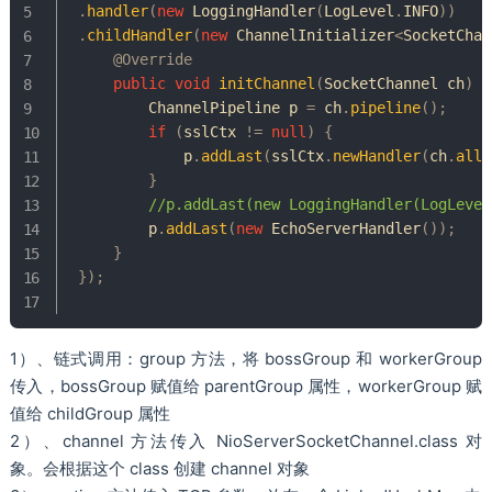
.
handler
(
new
LoggingHandler
(
LogLevel
.
INFO
)
)
.
childHandler
(
new
ChannelInitializer
<
SocketChan
@Override
public
void
initChannel
(
SocketChannel
 ch
)
t
ChannelPipeline
 p 
=
 ch
.
pipeline
(
)
;
if
(
sslCtx 
!=
null
)
{
             p
.
addLast
(
sslCtx
.
newHandler
(
ch
.
allo
}
//p.addLast(new LoggingHandler(LogLevel
         p
.
addLast
(
new
EchoServerHandler
(
)
)
;
}
}
)
;
1）、链式调用：group 方法，将 bossGroup 和 workerGroup
传入，bossGroup 赋值给 parentGroup 属性，workerGroup 赋
值给 childGroup 属性
2）、channel 方法传入 NioServerSocketChannel.class 对
象。会根据这个 class 创建 channel 对象