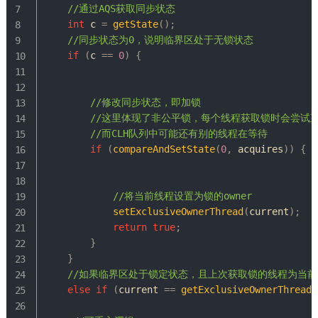
//通过AQS获取同步状态
int
 c 
=
getState
(
)
;
//同步状态为0，说明临界区处于无锁状态
if
(
c 
==
0
)
{
//修改同步状态，即加锁
//这里体现了非公平锁，每个线程获取锁时会尝试
//而CLH队列中可能还有别的线程在等待
if
(
compareAndSetState
(
0
,
 acquires
)
)
{
//将当前线程设置为锁的owner
setExclusiveOwnerThread
(
current
)
;
return
true
;
}
}
//如果临界区处于锁定状态，且上次获取锁的线程为当前
else
if
(
current 
==
getExclusiveOwnerThread
(