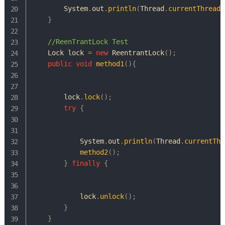
System
.
out
.
println
(
Thread
.
currentThread
(
}
//ReenTrantLock Test
Lock
 lock 
=
new
ReentrantLock
(
)
;
public
void
method1
(
)
{
        lock
.
lock
(
)
;
try
{
System
.
out
.
println
(
Thread
.
currentThr
method2
(
)
;
}
finally
{
            lock
.
unlock
(
)
;
}
}