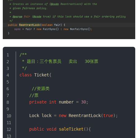
/**

 * 题目：三个售票员   卖出   30张票

 */
class
Ticket
{
//资源类
//票
private
int
 number 
=
30
;
Lock
 lock 
=
new
ReentrantLock
(
true
)
;
public
void
saleTicket
(
)
{