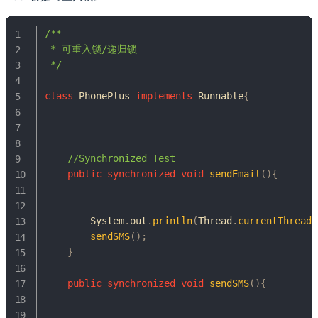
/**

 * 可重入锁/递归锁

 */
class
PhonePlus
implements
Runnable
{
//Synchronized Test
public
synchronized
void
sendEmail
(
)
{
System
.
out
.
println
(
Thread
.
currentThread
(
sendSMS
(
)
;
}
public
synchronized
void
sendSMS
(
)
{