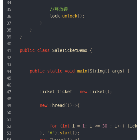
//释放锁
            lock
.
unlock
(
)
;
}
}
}
public
class
SaleTicketDemo
{
public
static
void
main
(
String
[
]
 args
)
{
Ticket
 ticket 
=
new
Ticket
(
)
;
new
Thread
(
(
)
->
{
for
(
int
 i 
=
1
;
 i 
<=
30
;
 i
++
)
 ticke
}
,
"A"
)
.
start
(
)
;
new
Thread
(
(
)
->
{