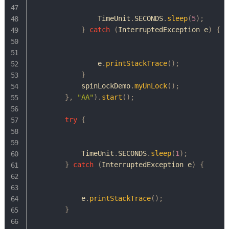
TimeUnit
.
SECONDS
.
sleep
(
5
)
;
}
catch
(
InterruptedException
 e
)
{
	            e
.
printStackTrace
(
)
;
}
            spinLockDemo
.
myUnLock
(
)
;
}
,
"AA"
)
.
start
(
)
;
try
{
TimeUnit
.
SECONDS
.
sleep
(
1
)
;
}
catch
(
InterruptedException
 e
)
{
	        e
.
printStackTrace
(
)
;
}