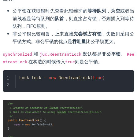
公平锁在获取锁时先查看此锁维护的
等待队列
，
为空
或者当
前线程是等待队列的
队⾸
，则直接占有锁，否则插⼊到等待
队列，FIFO原则。
⾮公平锁⽐较粗鲁，上来直接
先尝试占有锁
，失败则采⽤公
平锁⽅式。⾮公平锁的优点是
吞吐量
⽐公平锁更⼤。
和
默认都是
⾮公平锁
。
synchronized
juc.ReentrantLock
Ree
在构造的时候传⼊
则是公平锁。
ntrantLock
true
Lock
 lock 
=
new
ReentrantLock
(
true
)