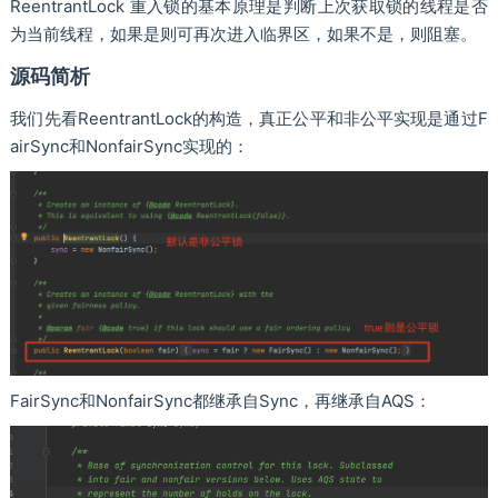
ReentrantLock 重入锁的基本原理是判断上次获取锁的线程是否
为当前线程，如果是则可再次进入临界区，如果不是，则阻塞。
源码简析
我们先看ReentrantLock的构造，真正公平和非公平实现是通过F
airSync和NonfairSync实现的：
FairSync和NonfairSync都继承自Sync，再继承自AQS：