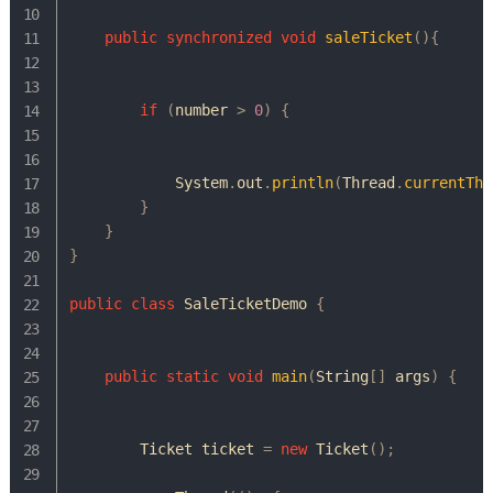
public
synchronized
void
saleTicket
(
)
{
if
(
number 
>
0
)
{
System
.
out
.
println
(
Thread
.
currentThr
}
}
}
public
class
SaleTicketDemo
{
public
static
void
main
(
String
[
]
 args
)
{
Ticket
 ticket 
=
new
Ticket
(
)
;