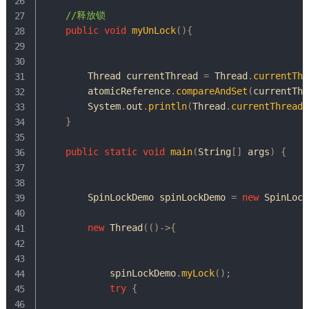
//释放锁
public
void
myUnLock
(
)
{
Thread
 currentThread 
=
Thread
.
currentThr
        atomicReference
.
compareAndSet
(
currentThr
System
.
out
.
println
(
Thread
.
currentThread
(
}
public
static
void
main
(
String
[
]
 args
)
{
SpinLockDemo
 spinLockDemo 
=
new
SpinLock
new
Thread
(
(
)
->
{
            spinLockDemo
.
myLock
(
)
;
try
{