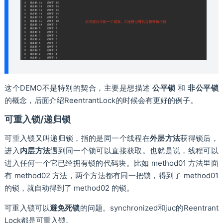
这个DEMO不是特别的契合，主要是想描述
公平锁
和
非公平锁
的概念，后面介绍ReentrantLock的时候会有更好的例子。
可重⼊锁/递归锁
可重⼊锁⼜叫递归锁，指的是同⼀个线程在
外层⽅法
获得锁后，
进⼊
内层⽅法
遇到同一个锁可以直接获取。也就是说，线程可以
进⼊任何⼀个它已经拥有锁的代码块。⽐如 method01 ⽅法⾥⾯
有 method02 ⽅法，两个⽅法都有同⼀把锁，得到了 method01
的锁，就⾃动得到了 method02 的锁。
可重⼊锁可以
避免死锁
的问题。synchronized和juc的Reentrant
Lock都是可重入锁。