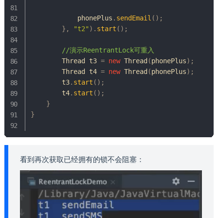
            phonePlus
.
sendEmail
(
)
;
}
,
"t2"
)
.
start
(
)
;
//演示ReentrantLock可重入
Thread
 t3 
=
new
Thread
(
phonePlus
)
;
Thread
 t4 
=
new
Thread
(
phonePlus
)
;
        t3
.
start
(
)
;
        t4
.
start
(
)
;
}
}
看到再次获取已经拥有的锁不会阻塞：