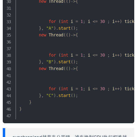
new
Thread
(
(
)
->
{
for
(
int
 i 
=
1
;
 i 
<=
30
;
 i
++
)
 ticke
}
,
"A"
)
.
start
(
)
;
new
Thread
(
(
)
->
{
for
(
int
 i 
=
1
;
 i 
<=
30
;
 i
++
)
 ticke
}
,
"B"
)
.
start
(
)
;
new
Thread
(
(
)
->
{
for
(
int
 i 
=
1
;
 i 
<=
30
;
 i
++
)
 ticke
}
,
"C"
)
.
start
(
)
;
}
}