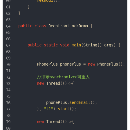
method1
(
)
;
}
}
public
class
ReentrantLockDemo
{
public
static
void
main
(
String
[
]
 args
)
{
PhonePlus
 phonePlus 
=
new
PhonePlus
(
)
;
//演示synchronized可重入
new
Thread
(
(
)
->
{
            phonePlus
.
sendEmail
(
)
;
}
,
"t1"
)
.
start
(
)
;
new
Thread
(
(
)
->
{