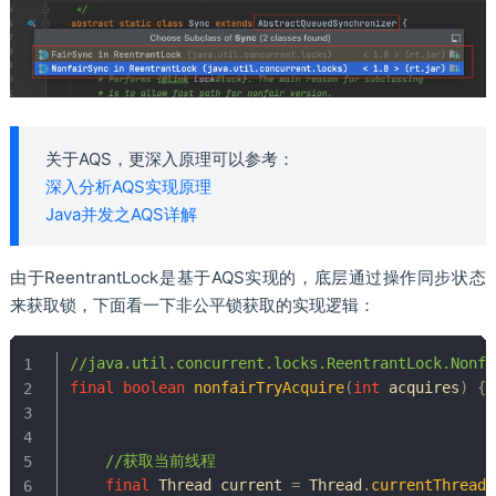
关于AQS，更深入原理可以参考：
深入分析AQS实现原理
Java并发之AQS详解
由于ReentrantLock是基于AQS实现的，底层通过操作同步状态
来获取锁，下面看一下非公平锁获取的实现逻辑：
//java.util.concurrent.locks.ReentrantLock.Nonfa
final
boolean
nonfairTryAcquire
(
int
 acquires
)
{
//获取当前线程
final
Thread
 current 
=
Thread
.
currentThread
(