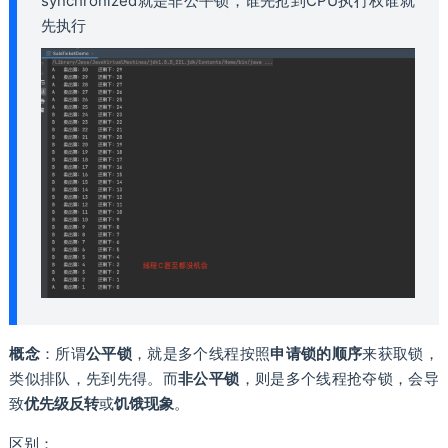
synchronized就是非公平锁，谁先抢到CPU执行权谁就
先执行
概念
：所谓
公平锁
，就是多个线程按照
申请锁的顺序
来获取锁，
类似排队，先到先得。⽽
⾮公平锁
，则是多个线程抢夺锁，会导
致
优先级反转
或
饥饿现象
。
区别：