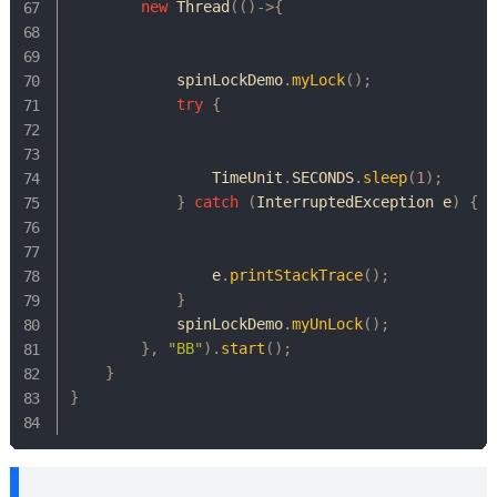
new
Thread
(
(
)
->
{
            spinLockDemo
.
myLock
(
)
;
try
{
TimeUnit
.
SECONDS
.
sleep
(
1
)
;
}
catch
(
InterruptedException
 e
)
{
	            e
.
printStackTrace
(
)
;
}
            spinLockDemo
.
myUnLock
(
)
;
}
,
"BB"
)
.
start
(
)
;
}
}