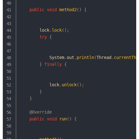
public
void
method2
(
)
{
        lock
.
lock
(
)
;
try
{
System
.
out
.
println
(
Thread
.
currentThr
}
finally
{
            lock
.
unlock
(
)
;
}
}
@Override
public
void
run
(
)
{