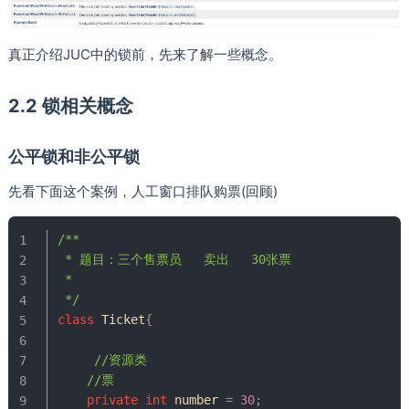
真正介绍JUC中的锁前，先来了解一些概念。
2.2 锁相关概念
公平锁和非公平锁
先看下面这个案例，⼈⼯窗⼝排队购票(回顾)
/**

 * 题目：三个售票员   卖出   30张票

 *

 */
class
Ticket
{
//资源类
//票
private
int
 number 
=
30
;