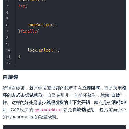
try
{
someAction
(
)
;
}
finally
{
	lock
.
unlock
(
)
;
}
⾃旋锁
所谓⾃旋锁，就是尝试获取锁的线程不会
⽴即阻塞
，⽽是采⽤
循
环的⽅式去尝试获取
。⾃⼰在那⼉⼀直循环获取，就像“
⾃旋
”⼀
样。这样的好处是减少
线程切换的上下⽂开销
，缺点是会
消耗CP
U
。CAS底层的
就是
⾃旋锁
思想。包括前面介绍
getAndAddInt
的synchronized的轻量级锁。