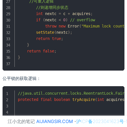
//可重入逻辑
//则递增同步状态
int
 nextc 
=
 c 
+
 acquires
;
if
(
nextc 
<
0
)
// overflow
throw
new
Error
(
"Maximum lock count 
setState
(
nextc
)
;
return
true
;
}
return
false
;
}
公平锁的获取逻辑：
//java.util.concurrent.locks.ReentrantLock.FairS
protected
final
boolean
tryAcquire
(
int
 acquires
)
final
Thread
 current 
=
Thread
.
currentThread
(
江小北的笔记
AIJIANGSIR.COM
-
沪ICP备2023041623号-
int
 c 
=
getState
(
)
;