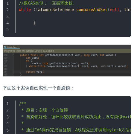
//跟CAS类似，⼀直循环⽐较。
while
(
!
atomicReference
.
compareAndSet
(
null
,
 thre
}
下面这个案例自己实现一个自旋锁：
/**

 * 题目：实现一个自旋锁

 * 自旋锁好处：循环比较获取直到成功为止，没有类似wait的
 *

 * 通过CAS操作完成自旋锁，A线程先进来调用myLock方法自