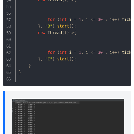
for
(
int
 i 
=
1
;
 i 
<=
30
;
 i
++
)
 ticke
}
,
"B"
)
.
start
(
)
;
new
Thread
(
(
)
->
{
for
(
int
 i 
=
1
;
 i 
<=
30
;
 i
++
)
 ticke
}
,
"C"
)
.
start
(
)
;
}
}