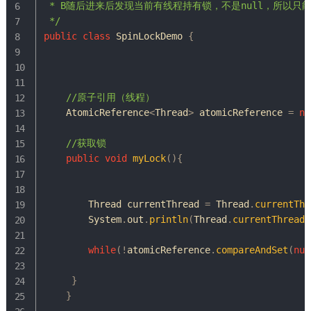
 * B随后进来后发现当前有线程持有锁，不是null，所以只
 */
public
class
SpinLockDemo
{
//原子引用（线程）
AtomicReference
<
Thread
>
 atomicReference 
=
ne
//获取锁
public
void
myLock
(
)
{
Thread
 currentThread 
=
Thread
.
currentThr
System
.
out
.
println
(
Thread
.
currentThread
(
while
(
!
atomicReference
.
compareAndSet
(
nul
}
}