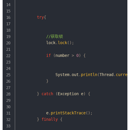
try
{
//获取锁
            lock
.
lock
(
)
;
if
(
number 
>
0
)
{
System
.
out
.
println
(
Thread
.
curren
}
}
catch
(
Exception
 e
)
{
            e
.
printStackTrace
(
)
;
}
finally
{