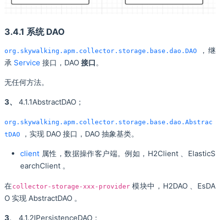
3.4.1 系统 DAO
，继
org.skywalking.apm.collector.storage.base.dao.DAO
承
Service
接口，DAO
接口
。
无任何方法。
3、
4.1.1AbstractDAO；
org.skywalking.apm.collector.storage.base.dao.Abstrac
，实现 DAO 接口，DAO 抽象基类。
tDAO
client
属性，数据操作客户端。例如，H2Client 、ElasticS
earchClient 。
在
模块中，H2DAO 、EsDA
collector-storage-xxx-provider
O 实现 AbstractDAO 。
3、
4.1.2IPersistenceDAO；