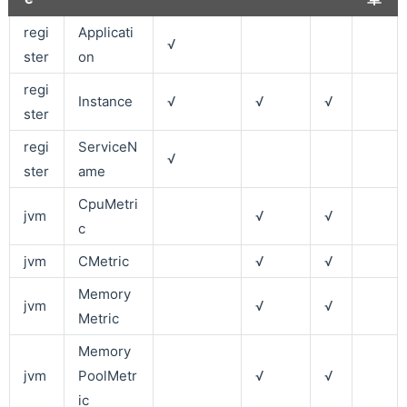
regi
Applicati
√
ster
on
regi
Instance
√
√
√
ster
regi
ServiceN
√
ster
ame
CpuMetri
jvm
√
√
c
jvm
CMetric
√
√
Memory
jvm
√
√
Metric
Memory
jvm
PoolMetr
√
√
ic