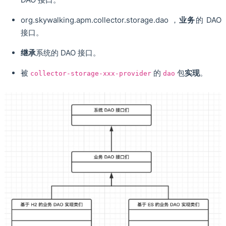
org.skywalking.apm.collector.storage.dao ，
业务
的 DAO
接口。
继承
系统的 DAO 接口。
被
的
包
实现
。
collector-storage-xxx-provider
dao