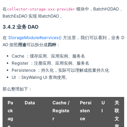
在
模块中，BatchH2DAO 、
collector-storage-xxx-provider
BatchEsDAO 实现 IBatchDAO 。
3.4.2 业务 DAO
在
StorageModule#services()
方法里，我们可以看到，业务 D
AO 按照
用途
可以拆分成
四种
：
Cache ：缓存应用、应用实例、服务名
Register ：注册应用、应用实例、服务名
Persistence ：持久化，实际可以理解成批量持久化
UI ：SkyWaling UI 查询使用。
那么整理如下：
Pa
Data
Cache /
Persi
U
关
ck
Registe
sten
I
联
ag
r
ce
文
e
章