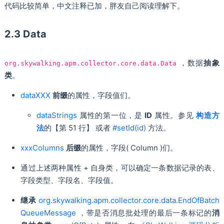
代码比较简单，中文注释已加，胖友自己阅读理解下。
2.3 Data
，数据
抽象
org.skywalking.apm.collector.core.data.Data
类
。
dataXXX
前缀
的属性，字段值们。
dataStrings
属性的第一位，是
ID
属性。参见
构造方
法
的【第 51 行】 或者
#setId(id)
方法。
xxxColumns
后缀
的属性，字段( Column )们。
通过上述两种属性 + 自身类，可以确定一条数据记录的表、
字段类型、字段名、字段值。
继承
org.skywalking.apm.collector.core.data.EndOfBatch
QueueMessage
，带是否消息批处理的最后一条标记的
消