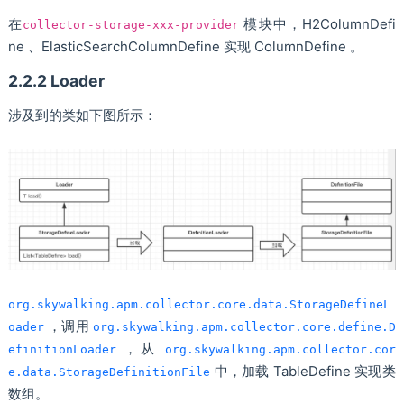
在
模块中，H2ColumnDefi
collector-storage-xxx-provider
ne 、ElasticSearchColumnDefine 实现 ColumnDefine 。
2.2.2 Loader
涉及到的类如下图所示：
org.skywalking.apm.collector.core.data.StorageDefineL
，调用
oader
org.skywalking.apm.collector.core.define.D
，从
efinitionLoader
org.skywalking.apm.collector.cor
中，加载 TableDefine 实现类
e.data.StorageDefinitionFile
数组。