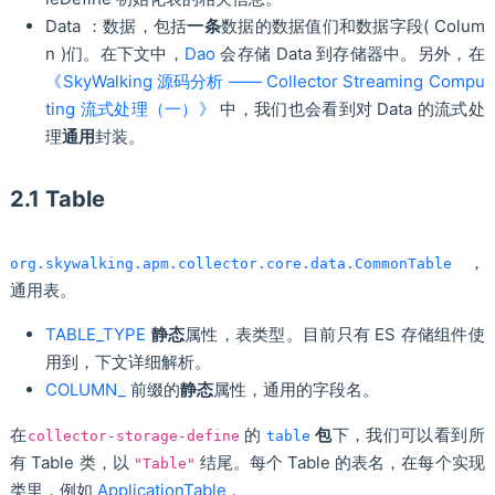
Data ：数据，包括
一条
数据的数据值们和数据字段( Colum
n )们。在下文中，
Dao
会存储 Data 到存储器中。另外，在
《SkyWalking 源码分析 —— Collector Streaming Compu
ting 流式处理（一）》
中，我们也会看到对 Data 的流式处
理
通用
封装。
2.1 Table
，
org.skywalking.apm.collector.core.data.CommonTable
通用表。
TABLE_TYPE
静态
属性，表类型。目前只有 ES 存储组件使
用到，下文详细解析。
COLUMN_
前缀的
静态
属性，通用的字段名。
在
的
包
下，我们可以看到所
collector-storage-define
table
有 Table 类，以
结尾。每个 Table 的表名，在每个实现
"Table"
类里，例如
ApplicationTable
。