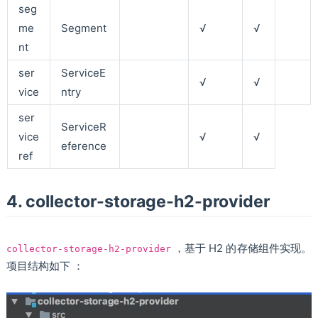
seg
me
Segment
√
√
nt
ser
ServiceE
√
√
vice
ntry
ser
ServiceR
vice
√
√
eference
ref
4. collector-storage-h2-provider
，基于 H2 的存储组件实现。
collector-storage-h2-provider
项目结构如下 ：