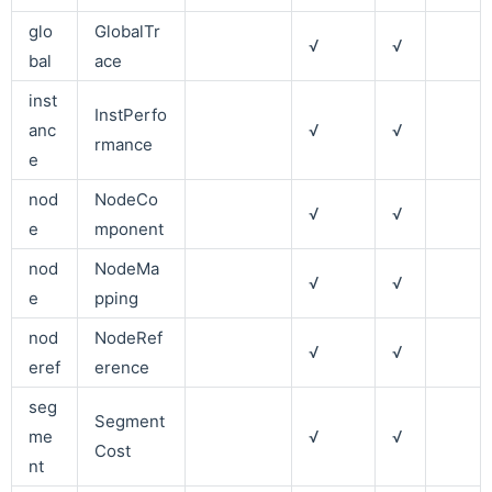
glo
GlobalTr
√
√
bal
ace
inst
InstPerfo
anc
√
√
rmance
e
nod
NodeCo
√
√
e
mponent
nod
NodeMa
√
√
e
pping
nod
NodeRef
√
√
eref
erence
seg
Segment
me
√
√
Cost
nt