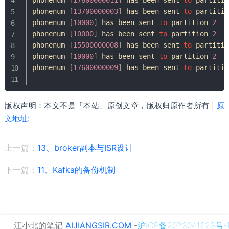
phonenum 
[
13700000003
]
 has been sent 
to
partitio
phonenum 
[
10000
]
 has been sent 
to
partition
2
phonenum 
[
10000
]
 has been sent 
to
partition
2
phonenum 
[
15500000008
]
 has been sent 
to
partitio
phonenum 
[
10000
]
 has been sent 
to
partition
2
phonenum 
[
17600000009
]
 has been sent 
to
partitio
版权声明：本文不是「本站」原创文章，版权归原作者所有 |
原
文地址:
上一篇：
13、broker副本与ISR设计
下一篇：
11、Kafka的备份机制
江小北的笔记
AIJIANGSIR.COM
-
沪ICP备2023041623号-