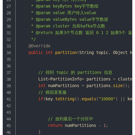
     * @param keyBytes key字节数组

     * @param value 用户传入value

     * @param valueBytes value字节数据

     * @param cluster 当前kafka节点数

     * @return 如果3个节点数 返回 0 1 2 如果5个 返回 0
     */
@Override
public
int
partition
(
String
 topic
,
Object
 ke
// 得到 topic 的 partitions 信息
List
<
PartitionInfo
>
 partitions 
=
 cluster
int
 numPartitions 
=
 partitions
.
size
(
)
;
// 模拟某客服
if
(
key
.
toString
(
)
.
equals
(
"10000"
)
||
 key
// 放到最后一个分区中
return
 numPartitions 
-
1
;
}