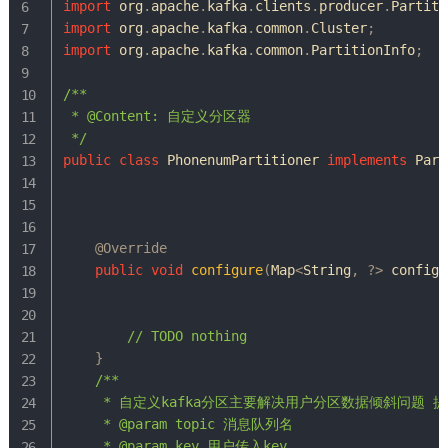
import
org
.
apache
.
kafka
.
clients
.
producer
.
Partiti
import
org
.
apache
.
kafka
.
common
.
Cluster
;
import
org
.
apache
.
kafka
.
common
.
PartitionInfo
;
/**

 * @Content: 自定义分区器

 */
public
class
PhonenumPartitioner
implements
Part
@Override
public
void
configure
(
Map
<
String
,
?
>
 configs
// TODO nothing
}
/**

     * 自定义kafka分区主要解决用户分区数据倾斜问题 
     * @param topic 消息队列名

     * @param key 用户传入key
