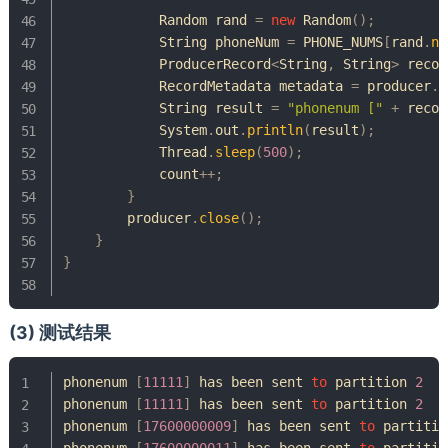
Random
 rand 
=
new
Random
(
)
;
String
 phoneNum 
=
 PHONE_NUMS
[
rand
.
ne
ProducerRecord
<
String
,
String
>
 recor
RecordMetadata
 metadata 
=
 producer
.
s
String
 result 
=
"phonenum ["
+
 recor
System
.
out
.
println
(
result
)
;
Thread
.
sleep
(
500
)
;
            count
++
;
}
        producer
.
close
(
)
;
}
}
(3) 测试结果
phonenum 
[
11111
]
 has been sent 
to
partition
2
phonenum 
[
11111
]
 has been sent 
to
partition
2
phonenum 
[
17600000009
]
 has been sent 
to
partitio
phonenum 
[
17600000011
]
 has been sent 
to
partitio