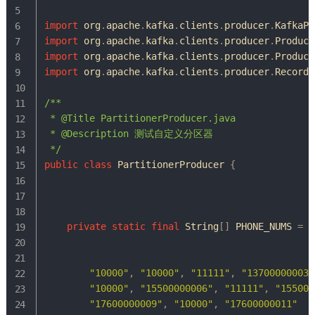
import
org
.
apache
.
kafka
.
clients
.
producer
.
KafkaPr
import
org
.
apache
.
kafka
.
clients
.
producer
.
Produce
import
org
.
apache
.
kafka
.
clients
.
producer
.
Produce
import
org
.
apache
.
kafka
.
clients
.
producer
.
RecordM
/**

 * @Title PartitionerProducer.java 

 * @Description 测试自定义分区器

 */
public
class
PartitionerProducer
{
private
static
final
String
[
]
 PHONE_NUMS 
=
n
"10000"
,
"10000"
,
"11111"
,
"13700000003"
"10000"
,
"15500000006"
,
"11111"
,
"155000
"17600000009"
,
"10000"
,
"17600000011"