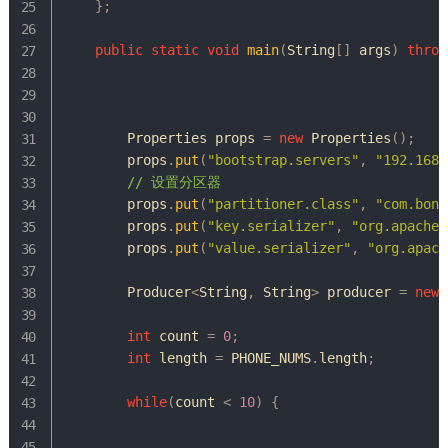
}
;
public
static
void
main
(
String
[
]
 args
)
throw
Properties
 props 
=
new
Properties
(
)
;
        props
.
put
(
"bootstrap.servers"
,
"192.168.
// 设置分区器
        props
.
put
(
"partitioner.class"
,
"com.bonc
        props
.
put
(
"key.serializer"
,
"org.apache.
        props
.
put
(
"value.serializer"
,
"org.apach
Producer
<
String
,
String
>
 producer 
=
new
int
 count 
=
0
;
int
 length 
=
 PHONE_NUMS
.
length
;
while
(
count 
<
10
)
{