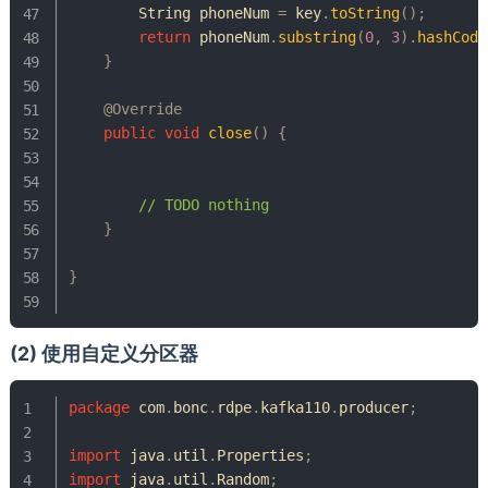
String
 phoneNum 
=
 key
.
toString
(
)
;
return
 phoneNum
.
substring
(
0
,
3
)
.
hashCode
}
@Override
public
void
close
(
)
{
// TODO nothing
}
}
(2) 使用自定义分区器
package
com
.
bonc
.
rdpe
.
kafka110
.
producer
;
import
java
.
util
.
Properties
;
import
java
.
util
.
Random
;