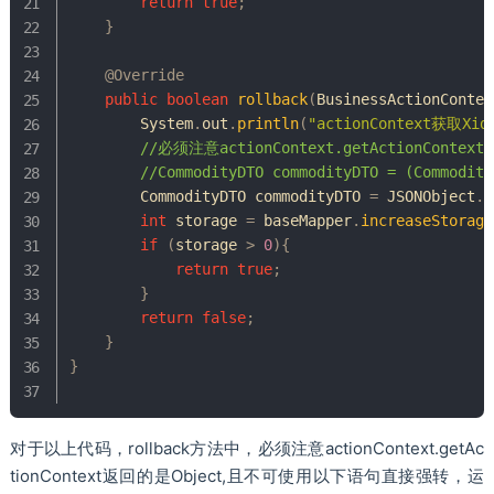
return
true
;
}
@Override
public
boolean
rollback
(
BusinessActionContex
System
.
out
.
println
(
"actionContext获取Xid 
//必须注意actionContext.getActionCo
//CommodityDTO commodityDTO = (Commodity
CommodityDTO
 commodityDTO 
=
JSONObject
.
t
int
 storage 
=
 baseMapper
.
increaseStorage
if
(
storage 
>
0
)
{
return
true
;
}
return
false
;
}
}
对于以上代码，rollback方法中，必须注意actionContext.getAc
tionContext返回的是Object,且不可使用以下语句直接强转，运