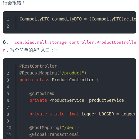
行会报错！
CommodityDTO
 commodityDTO 
=
(
CommodityDTO
)
action
6、
com.biao.mall.storage.controller.ProductControlle
，写个简单的API入口：；
r
@RestController
@RequestMapping
(
"/product"
)
public
class
ProductController
{
@Autowired
private
ProductService
  productService
;
private
static
final
Logger
 LOGGER 
=
LoggerF
@PostMapping
(
"/dec"
)
@GlobalTransactional