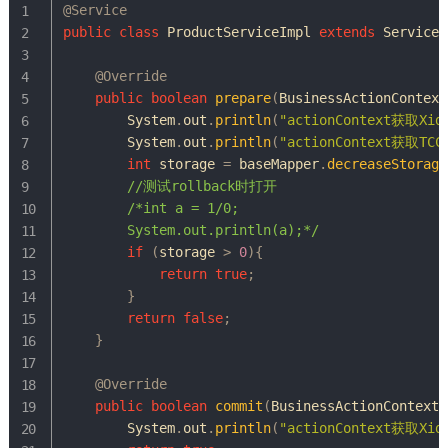
@Service
public
class
ProductServiceImpl
extends
ServiceI
@Override
public
boolean
prepare
(
BusinessActionContext
System
.
out
.
println
(
"actionContext获取Xid 
System
.
out
.
println
(
"actionContext获取TCC
int
 storage 
=
 baseMapper
.
decreaseStorage
//测试rollback时打开
/*int a = 1/0;

        System.out.println(a);*/
if
(
storage 
>
0
)
{
return
true
;
}
return
false
;
}
@Override
public
boolean
commit
(
BusinessActionContext
 
System
.
out
.
println
(
"actionContext获取Xid 