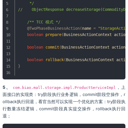
     */
//    ObjectResponse decreaseStorage(CommodityDT
/** TCC 模式 */
@TwoPhaseBusinessAction
(
name 
=
"StorageActio
boolean
prepare
(
BusinessActionContext
 action
boolean
commit
(
BusinessActionContext
 actionC
boolean
rollback
(
BusinessActionContext
 actio
}
5、
，上
com.biao.mall.storage.impl.ProductServiceImpl
面接口的实现类：try阶段执行业务逻辑，commit阶段空操作，r
ollback执行回退，看官当然可以实现一个优化的方案：try阶段执
行数量冻结逻辑，commit阶段真实提交操作，rollback执行回
退；