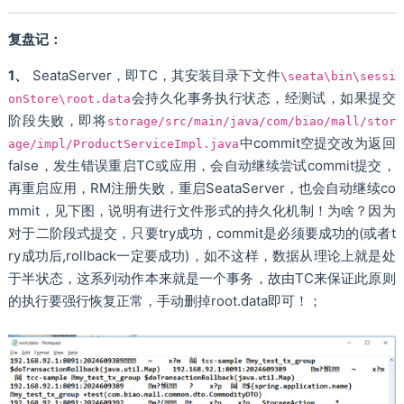
复盘记：
1、
SeataServer，即TC，其安装目录下文件
\seata\bin\sessi
会持久化事务执行状态，经测试，如果提交
onStore\root.data
阶段失败，即将
storage/src/main/java/com/biao/mall/stor
中commit空提交改为返回
age/impl/ProductServiceImpl.java
false，发生错误重启TC或应用，会自动继续尝试commit提交，
再重启应用，RM注册失败，重启SeataServer，也会自动继续co
mmit，见下图，说明有进行文件形式的持久化机制！为啥？因为
对于二阶段式提交，只要try成功，commit是必须要成功的(或者t
ry成功后,rollback一定要成功)，如不这样，数据从理论上就是处
于半状态，这系列动作本来就是一个事务，故由TC来保证此原则
的执行要强行恢复正常，手动删掉root.data即可！；