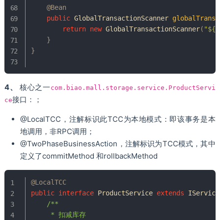
@Bean
public
GlobalTransactionScanner
globalTransa
return
new
GlobalTransactionScanner
(
"${s
}
}
4、
核心之一
com.biao.mall.storage.service.ProductServi
接口：；
ce
@LocalTCC，注解标识此TCC为本地模式：即该事务是本
地调用，非RPC调用；
@TwoPhaseBusinessAction，注解标识为TCC模式，其中
定义了commitMethod 和rollbackMethod
@LocalTCC
public
interface
ProductService
extends
IService
/**

     * 扣减库存
