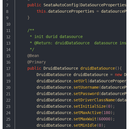
public
SeataAutoConfig
(
DataSourceProperties
 
this
.
dataSourceProperties 
=
 dataSourcePr
}
/**

     * init durid datasource

     * @Return: druidDataSource  datasource insta
     */
@Bean
@Primary
public
DruidDataSource
druidDataSource
(
)
{
DruidDataSource
 druidDataSource 
=
new
Dr
        druidDataSource
.
setUrl
(
dataSourcePropert
        druidDataSource
.
setUsername
(
dataSourcePr
        druidDataSource
.
setPassword
(
dataSourcePr
        druidDataSource
.
setDriverClassName
(
dataS
        druidDataSource
.
setInitialSize
(
0
)
;
        druidDataSource
.
setMaxActive
(
180
)
;
        druidDataSource
.
setMaxWait
(
60000
)
;
        druidDataSource
.
setMinIdle
(
0
)
;