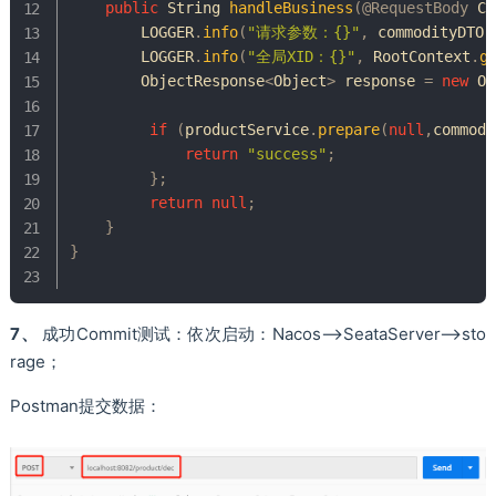
public
String
handleBusiness
(
@RequestBody
Co
        LOGGER
.
info
(
"请求参数：{}"
,
 commodityDTO
.
        LOGGER
.
info
(
"全局XID：{}"
,
RootContext
.
g
ObjectResponse
<
Object
>
 response 
=
new
Ob
if
(
productService
.
prepare
(
null
,
commodi
return
"success"
;
}
;
return
null
;
}
}
7、
成功Commit测试：依次启动：Nacos-->SeataServer-->sto
rage；
Postman提交数据：