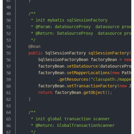
}
/**

     * init mybatis sqlSessionFactory

     * @Param: dataSourceProxy  datasource proxy

     * @Return: DataSourceProxy  datasource proxy
     */
@Bean
public
SqlSessionFactory
sqlSessionFactory
(
D
SqlSessionFactoryBean
 factoryBean 
=
new
        factoryBean
.
setDataSource
(
dataSourceProx
        factoryBean
.
setMapperLocations
(
new
PathM
.
getResources
(
"classpath:/mapper
        factoryBean
.
setTransactionFactory
(
new
Jd
return
 factoryBean
.
getObject
(
)
;
}
/**

     * init global transaction scanner

     * @Return: GlobalTransactionScanner

     */