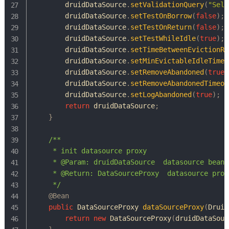
        druidDataSource
.
setValidationQuery
(
"Sele
        druidDataSource
.
setTestOnBorrow
(
false
)
;
        druidDataSource
.
setTestOnReturn
(
false
)
;
        druidDataSource
.
setTestWhileIdle
(
true
)
;
        druidDataSource
.
setTimeBetweenEvictionRu
        druidDataSource
.
setMinEvictableIdleTimeM
        druidDataSource
.
setRemoveAbandoned
(
true
)
        druidDataSource
.
setRemoveAbandonedTimeou
        druidDataSource
.
setLogAbandoned
(
true
)
;
return
 druidDataSource
;
}
/**

     * init datasource proxy

     * @Param: druidDataSource  datasource bean i
     * @Return: DataSourceProxy  datasource proxy
     */
@Bean
public
DataSourceProxy
dataSourceProxy
(
Druid
return
new
DataSourceProxy
(
druidDataSour