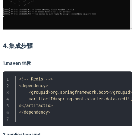
4.集成步骤
1.maven 坐标
<
!
--
Redis
--
>
<
dependency
>
<
groupId
>
org
.
springframework
.
boot
<
/
groupId
>
<
artifactId
>
spring
-
boot
-
starter
-
data
-
redi
!
[
s
<
/
artifactId
>
<
/
dependency
>
2.application.yml