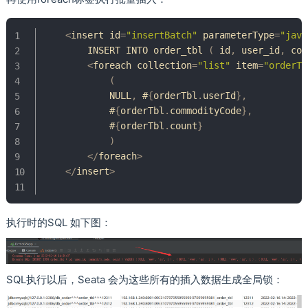
<
insert id
=
"insertBatch"
 parameterType
=
"java
        INSERT 
INTO
 order_tbl 
(
 id
,
 user_id
,
 com
<
foreach collection
=
"list"
 item
=
"orderTb
(
            NULL
,
 #
{
orderTbl
.
userId
}
,
            #
{
orderTbl
.
commodityCode
}
,
            #
{
orderTbl
.
count
}
)
<
/
foreach
>
<
/
insert
>
执行时的SQL 如下图：
SQL执行以后，Seata 会为这些所有的插入数据生成全局锁：