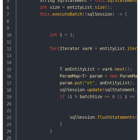
String
 sqlStatement 
=
this
.
sqlStatement
(
int
 size 
=
 entityList
.
size
(
)
;
this
.
executeBatch
(
(
sqlSession
)
->
{
int
 i 
=
1
;
for
(
Iterator
 var6 
=
 entityList
.
itera
T
 anEntityList 
=
 var6
.
next
(
)
;
ParamMap
<
T
>
 param 
=
new
ParamMap
                param
.
put
(
"et"
,
 anEntityList
)
;
                sqlSession
.
update
(
sqlStatement
,
 
if
(
i 
%
 batchSize 
==
0
||
 i 
==
 s
                    sqlSession
.
flushStatements
(
)
}
}