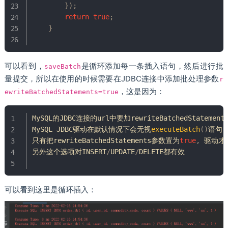
}
)
;
return
true
;
}
可以看到，
是循环添加每一条插入语句，然后进行批
saveBatch
量提交，所以在使用的时候需要在JDBC连接中添加批处理参数
r
，这是因为：
ewriteBatchedStatements=true
MySQL
的JDBC连接的url中要加rewriteBatchedStateme
MySQL
 JDBC驱动在默认情况下会无视
executeBatch
(
)
语句
只有把rewriteBatchedStatements参数置为
true
,
 驱动才
另外这个选项对INSERT
/
UPDATE
/
DELETE都有效

可以看到这里是循环插入：