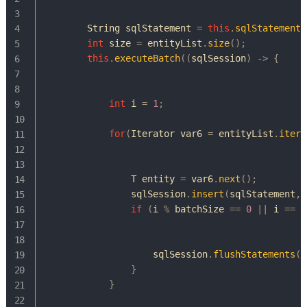
String
 sqlStatement 
=
this
.
sqlStatement
(
int
 size 
=
 entityList
.
size
(
)
;
this
.
executeBatch
(
(
sqlSession
)
->
{
int
 i 
=
1
;
for
(
Iterator
 var6 
=
 entityList
.
itera
T
 entity 
=
 var6
.
next
(
)
;
                sqlSession
.
insert
(
sqlStatement
,
 
if
(
i 
%
 batchSize 
==
0
||
 i 
==
 s
                    sqlSession
.
flushStatements
(
)
}
}