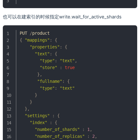
也可以在建索引的时候指定write.wait_for_active_shards
PUT 
/
{
"mappings"
:
{
"properties"
:
{
"text"
:
{
"type"
:
"text"
,
"store"
:
true
}
,
"fullname"
:
{
"type"
:
"text"
}
}
}
,
"settings"
:
{
"index"
:
{
"number_of_shards"
:
1
,
"number_of_replicas"
:
2
,