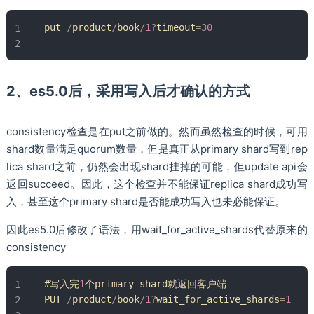
put 
/
product
/
book
/
1
?
timeout
=
30
2、es5.0后，采用写入后才确认的方式
consistency检查是在put之前做的。然而虽然检查的时候，可用
shard数量满足quorum数量，但是真正从primary shard写到rep
lica shard之前，仍然会出现shard挂掉的可能，但update api会
返回succeed。因此，这个检查并不能保证replica shard成功写
入，甚至这个primary shard是否能成功写入也未必能保证。
因此es5.0后修改了语法，用wait_for_active_shards代替原来的
consistency
#写入完
1
个primary shard就返回客户端

PUT 
/
product
/
book
/
1
?
wait_for_active_shards
=
1