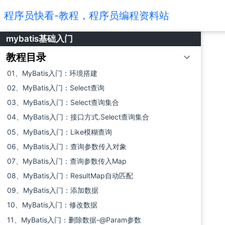
程序员快看-教程，程序员编程资料站
mybatis基础入门
教程目录
01、MyBatis入门：环境搭建
02、MyBatis入门：Select查询
03、MyBatis入门：Select查询集合
04、MyBatis入门：接口方式.Select查询集合
05、MyBatis入门：Like模糊查询
06、MyBatis入门：查询参数传入对象
07、MyBatis入门：查询参数传入Map
08、MyBatis入门：ResultMap自动匹配
09、MyBatis入门：添加数据
10、MyBatis入门：修改数据
11、MyBatis入门：删除数据-@Param参数