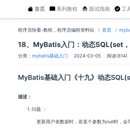
首页
系列教程
面试指南
工
程序员快看-教程，程序员编程资料站
首页
myb
18、MyBatis入门：动态SQL(set，t
分类：
mybatis基础入门
2024-03-05
阅读(814)
MyBatis基础入门《十九》动态SQL(se
描述：
1. 问题 ：
更新用户表数据时，若某个参数为null时，会