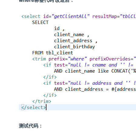
where标签代码 改造后：
测试代码：