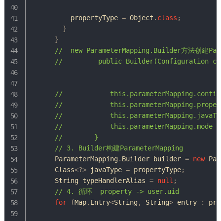
          propertyType 
=
Object
.
class
;
}
}
//  new ParameterMapping.Builder方法创建Par
//         public Builder(Configuration co
//            this.parameterMapping.config
//            this.parameterMapping.proper
//            this.parameterMapping.javaTy
//            this.parameterMapping.mod
//        }
// 3. Builder构建ParameterMapping
ParameterMapping
.
Builder
 builder 
=
new
Par
Class
<
?
>
 javaType 
=
 propertyType
;
String
 typeHandlerAlias 
=
null
;
// 4. 循环  property -> user.uid
for
(
Map
.
Entry
<
String
,
String
>
 entry 
:
 pro