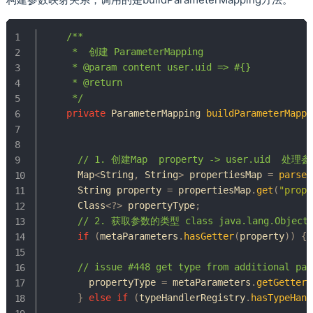
/**

     *  创建 ParameterMapping

     * @param content user.uid => #{}

     * @return

     */
private
ParameterMapping
buildParameterMappi
// 1. 创建Map  property -> user.uid  处理
Map
<
String
,
String
>
 propertiesMap 
=
parseP
String
 property 
=
 propertiesMap
.
get
(
"prope
Class
<
?
>
 propertyType
;
// 2. 获取参数的类型 class java.lang.Object
if
(
metaParameters
.
hasGetter
(
property
)
)
{
// issue #448 get type from additional par
        propertyType 
=
 metaParameters
.
getGetterT
}
else
if
(
typeHandlerRegistry
.
hasTypeHand