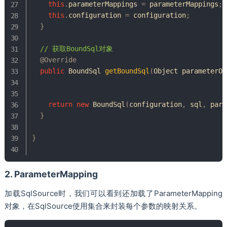
this
.
parameterMappings 
=
 parameterMappings
;
this
.
configuration 
=
 configuration
;
}
// 获取BoundSql对象
@Override
public
BoundSql
getBoundSql
(
Object
 parameterOb
return
new
BoundSql
(
configuration
,
 sql
,
 para
}
}
2. ParameterMapping
加载SqlSource时，我们可以看到还加载了ParameterMapping
对象，在SqlSource使用集合来封装每个参数的映射关系。