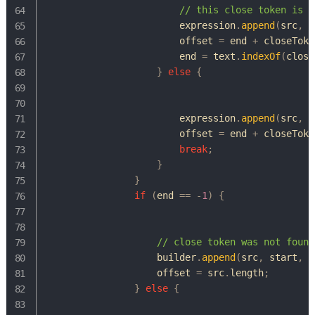
// this close token is e
                        expression
.
append
(
src
,
 o
                        offset 
=
 end 
+
 closeToke
                        end 
=
 text
.
indexOf
(
close
}
else
{
                        expression
.
append
(
src
,
 o
                        offset 
=
 end 
+
 closeToke
break
;
}
}
if
(
end 
==
-
1
)
{
// close token was not found
                    builder
.
append
(
src
,
 start
,
 s
                    offset 
=
 src
.
length
;
}
else
{