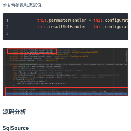
ql语句参数动态赋值。
this
.
parameterHandler 
=
this
.
configurati
this
.
resultSetHandler 
=
this
.
configurati
源码分析
SqlSource