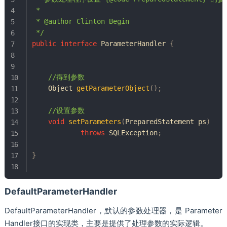
 *

 * @author Clinton Begin

 */
public
interface
ParameterHandler
{
//得到参数
Object
getParameterObject
(
)
;
//设置参数
void
setParameters
(
PreparedStatement
 ps
)
throws
SQLException
;
}
DefaultParameterHandler
DefaultParameterHandler，默认的参数处理器，是 Parameter
Handler接口的实现类，主要是提供了处理参数的实际逻辑。