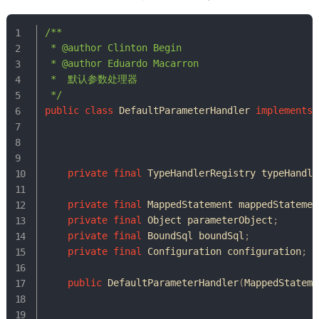
/**

 * @author Clinton Begin

 * @author Eduardo Macarron

 *  默认参数处理器

 */
public
class
DefaultParameterHandler
implements
private
final
TypeHandlerRegistry
 typeHandle
private
final
MappedStatement
 mappedStatemen
private
final
Object
 parameterObject
;
private
final
BoundSql
 boundSql
;
private
final
Configuration
 configuration
;
public
DefaultParameterHandler
(
MappedStateme