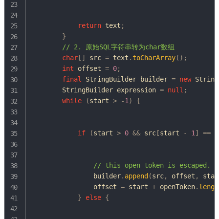
return
 text
;
}
// 2. 原始SQL字符串转为char数组
char
[
]
 src 
=
 text
.
toCharArray
(
)
;
int
 offset 
=
0
;
final
StringBuilder
 builder 
=
new
String
StringBuilder
 expression 
=
null
;
while
(
start 
>
-
1
)
{
if
(
start 
>
0
&&
 src
[
start 
-
1
]
==
'
// this open token is escaped. r
                builder
.
append
(
src
,
 offset
,
 star
                offset 
=
 start 
+
 openToken
.
lengt
}
else
{