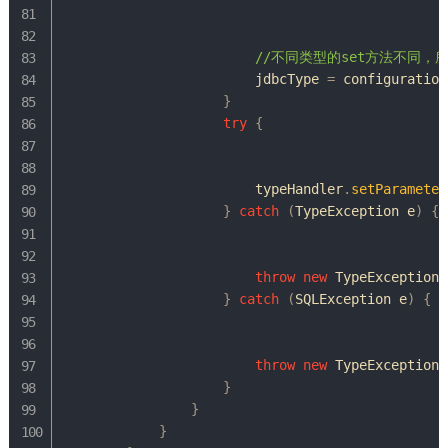
//不同类型的set方法不同，所以
                        jdbcType 
=
 configuration
}
try
{
                        typeHandler
.
setParameter
}
catch
(
TypeException
 e
)
{
throw
new
TypeException
(
}
catch
(
SQLException
 e
)
{
throw
new
TypeException
(
}
}
}