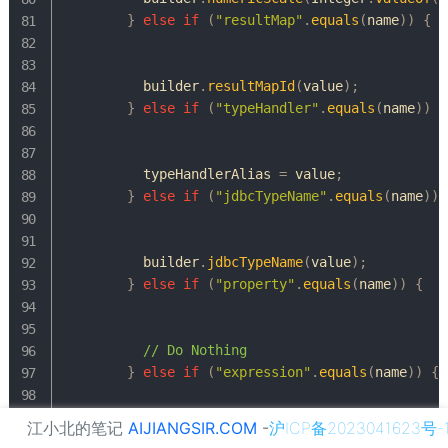
}
else
if
(
"resultMap"
.
equals
(
name
)
)
{
          builder
.
resultMapId
(
value
)
;
}
else
if
(
"typeHandler"
.
equals
(
name
)
)
{
          typeHandlerAlias 
=
 value
;
}
else
if
(
"jdbcTypeName"
.
equals
(
name
)
)
          builder
.
jdbcTypeName
(
value
)
;
}
else
if
(
"property"
.
equals
(
name
)
)
{
// Do Nothing
}
else
if
(
"expression"
.
equals
(
name
)
)
{
江小北的笔记
AIJIANGSIR.COM
-
沪ICP备2023041623号-
throw
new
BuilderException
(
"Expression