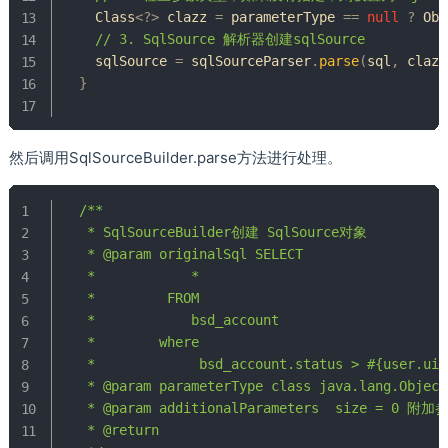
Class
<
?
>
 clazz 
=
 parameterType 
==
null
?
Obj
// 3. SqlSource 解析器创建sqlSource
    sqlSource 
=
 sqlSourceParser
.
parse
(
sql
,
 clazz
}
然后调用SqlSourceBuilder.parse方法进行处理。
/**

   * SqlSourceBuilder创建 SqlSource对象

   * @param originalSql SELECT

   * 	        *

   *         FROM

   * 	        bsd_account

   * 	    where

   *             bsd_account.status > #{user.uid}
   * @param parameterType class java.lang.Object

   * @param additionalParameters  size = 0 附加参
   * @return
