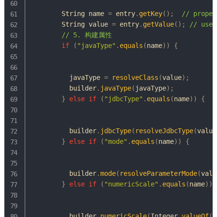
String
 name 
=
 entry
.
getKey
(
)
;
// proper
String
 value 
=
 entry
.
getValue
(
)
;
// user
// 5. 构建属性
if
(
"javaType"
.
equals
(
name
)
)
{
          javaType 
=
resolveClass
(
value
)
;
          builder
.
javaType
(
javaType
)
;
}
else
if
(
"jdbcType"
.
equals
(
name
)
)
{
          builder
.
jdbcType
(
resolveJdbcType
(
value
}
else
if
(
"mode"
.
equals
(
name
)
)
{
          builder
.
mode
(
resolveParameterMode
(
valu
}
else
if
(
"numericScale"
.
equals
(
name
)
)
          builder
.
numericScale
(
Integer
.
valueOf
(
v