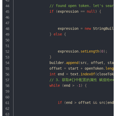
// found open token. let's searc
if
(
expression 
==
null
)
{
                    expression 
=
new
StringBuild
}
else
{
                    expression
.
setLength
(
0
)
;
}
                builder
.
append
(
src
,
 offset
,
 star
                offset 
=
 start 
+
 openToken
.
lengt
int
 end 
=
 text
.
indexOf
(
closeToke
// 3. 获取#{}中配置的属性 赋值给expr
while
(
end 
>
-
1
)
{
if
(
end 
>
 offset 
&&
 src
[
end 