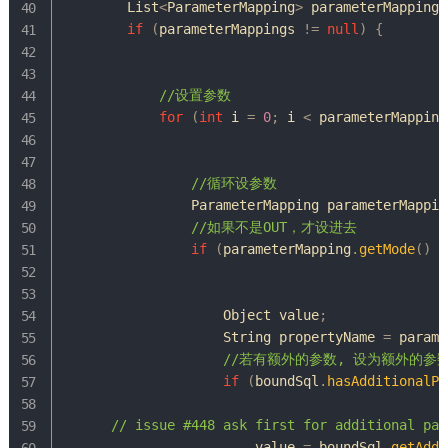
List
<
ParameterMapping
>
 parameterMappings
if
(
parameterMappings 
!=
null
)
{
//设置参数
for
(
int
 i 
=
0
;
 i 
<
 parameterMapping
//循环设参数
ParameterMapping
 parameterMappin
//如果不是OUT，才设进去
if
(
parameterMapping
.
getMode
(
)
!
Object
 value
;
String
 propertyName 
=
 parame
//若有额外的参数, 设为额外的参
if
(
boundSql
.
hasAdditionalPa
// issue #448 ask first for additional par
                        value 
=
 boundSql
.
getAddi