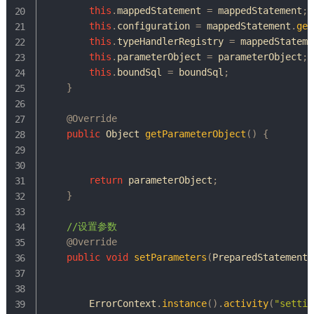
this
.
mappedStatement 
=
 mappedStatement
;
this
.
configuration 
=
 mappedStatement
.
get
this
.
typeHandlerRegistry 
=
 mappedStateme
this
.
parameterObject 
=
 parameterObject
;
this
.
boundSql 
=
 boundSql
;
}
@Override
public
Object
getParameterObject
(
)
{
return
 parameterObject
;
}
//设置参数
@Override
public
void
setParameters
(
PreparedStatement
 
ErrorContext
.
instance
(
)
.
activity
(
"settin