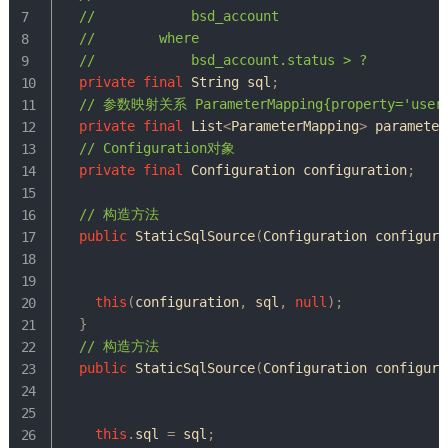
//	        bsd_account
//	    where
//            bsd_account.status > ?
private
final
String
 sql
;
// 参数映射关系 ParameterMapping{property='user.uid
private
final
List
<
ParameterMapping
>
 parameter
// Configuration对象
private
final
Configuration
 configuration
;
// 构造方法
public
StaticSqlSource
(
Configuration
 configura
this
(
configuration
,
 sql
,
null
)
;
}
// 构造方法
public
StaticSqlSource
(
Configuration
 configura
this
.
sql 
=
 sql
;