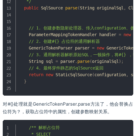
   */
public
SqlSource
parse
(
String
 originalSql
,
Cla
// 1. 创建参数隐射处理器、传入configuration
ParameterMappingTokenHandler
 handler 
=
new
P
// 2. 创建#{} 占位符的通用解析器
GenericTokenParser
 parser 
=
new
GenericToken
// 3. 通用解析器解析原始SQL，一顿操作，将#{} ，
String
 sql 
=
 parser
.
parse
(
originalSql
)
;
// 4. 最终穿件静态的SqlSource返回
return
new
StaticSqlSource
(
configuration
,
 sq
}
对#{}处理就是GenericTokenParser.parse方法了，他会替换占
位符为？，获取占位符中的属性，创建参数映射关系。
/** 解析占位符

     * SELECT
