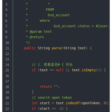
     * 	        *

     *         FROM

     * 	        bsd_account

     * 	    where

     *             bsd_account.status > #{user.ui
     * @param text

     * @return

     */
public
String
parse
(
String
 text
)
{
// 1. 查看是否# { 开头
if
(
text 
==
null
||
 text
.
isEmpty
(
)
)
{
return
""
;
}
// search open token
int
 start 
=
 text
.
indexOf
(
openToken
,
0
)
;
if
(
start 
==
-
1
)
{