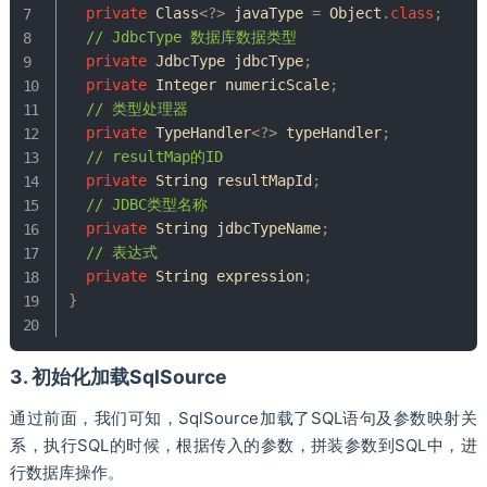
private
Class
<
?
>
 javaType 
=
Object
.
class
;
// JdbcType 数据库数据类型
private
JdbcType
 jdbcType
;
private
Integer
 numericScale
;
// 类型处理器
private
TypeHandler
<
?
>
 typeHandler
;
// resultMap的ID
private
String
 resultMapId
;
// JDBC类型名称
private
String
 jdbcTypeName
;
// 表达式
private
String
 expression
;
}
3. 初始化加载SqlSource
通过前面，我们可知，SqlSource加载了SQL语句及参数映射关
系，执行SQL的时候，根据传入的参数，拼装参数到SQL中，进
行数据库操作。