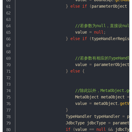
}
else
if
(
parameterObject 
=
//若参数为null，直接设null
                        value 
=
null
;
}
else
if
(
typeHandlerRegist
//若参数有相应的TypeHandl
                        value 
=
 parameterObject
;
}
else
{
//除此以外，MetaObject.
MetaObject
 metaObject 
=
 
                        value 
=
 metaObject
.
getVa
}
TypeHandler
 typeHandler 
=
 pa
JdbcType
 jdbcType 
=
 paramete
if
(
value 
==
null
&&
 jdbcTyp