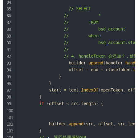
// SELECT
//	        *
//        FROM
//	        bsd_account
//	    where
//            bsd_account.stat
//
// 4. handleToken 会添加？，
                    builder
.
append
(
handler
.
handl
                    offset 
=
 end 
+
 closeToken
.
le
}
}
            start 
=
 text
.
indexOf
(
openToken
,
 offs
}
if
(
offset 
<
 src
.
length
)
{
            builder
.
append
(
src
,
 offset
,
 src
.
leng
}
// 5. 返回处理后的SQL