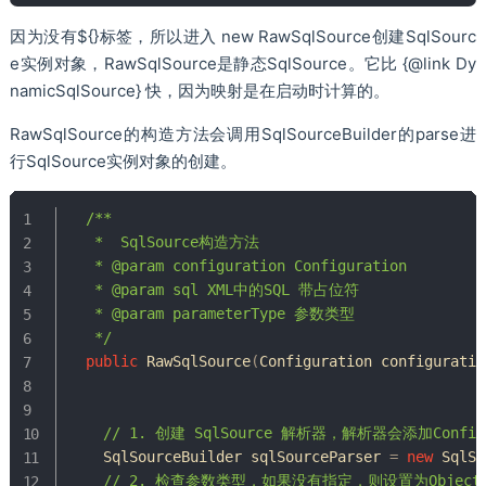
因为没有${}标签，所以进入 new RawSqlSource创建SqlSourc
e实例对象，RawSqlSource是静态SqlSource。它比 {@link Dy
namicSqlSource} 快，因为映射是在启动时计算的。
RawSqlSource的构造方法会调用SqlSourceBuilder的parse进
行SqlSource实例对象的创建。
/**

   *  SqlSource构造方法

   * @param configuration Configuration

   * @param sql XML中的SQL 带占位符

   * @param parameterType 参数类型

   */
public
RawSqlSource
(
Configuration
 configuratio
// 1. 创建 SqlSource 解析器，解析器会添加Conf
SqlSourceBuilder
 sqlSourceParser 
=
new
SqlSo
// 2. 检查参数类型，如果没有指定，则设置为Object