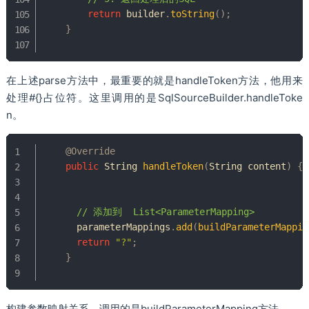
return
 builder
.
toString
(
)
;
}
在上述parse方法中，最重要的就是handleToken方法，他用来
处理#{}占位符。这里调用的是SqlSourceBuilder.handleToke
n。
@Override
public
String
handleToken
(
String
 content
)
{
// 添加到  List<ParameterMapping>
      parameterMappings
.
add
(
buildParameterMappin
return
"?"
;
}
构建参数映射关系，调用的是buildParameterMapping方法。