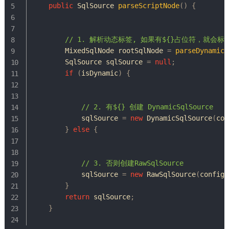
public
SqlSource
parseScriptNode
(
)
{
// 1. 解析动态标签, 如果有${}占位符，就会标记为i
MixedSqlNode
 rootSqlNode 
=
parseDynamicT
SqlSource
 sqlSource 
=
null
;
if
(
isDynamic
)
{
// 2. 有${} 创建 DynamicSqlSource
            sqlSource 
=
new
DynamicSqlSource
(
con
}
else
{
// 3. 否则创建RawSqlSource 
            sqlSource 
=
new
RawSqlSource
(
configu
}
return
 sqlSource
;
}