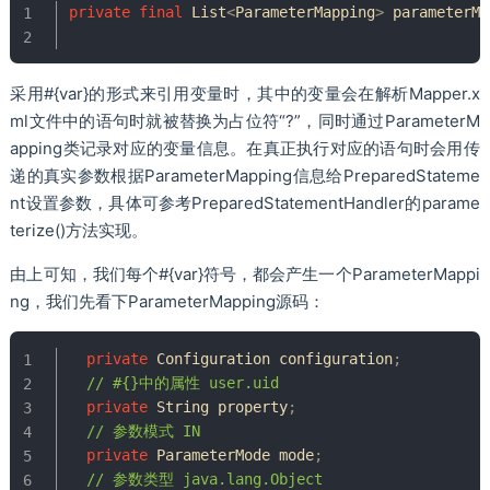
private
final
List
<
ParameterMapping
>
 parameterMa
采用#{var}的形式来引用变量时，其中的变量会在解析Mapper.x
ml文件中的语句时就被替换为占位符“?”，同时通过ParameterM
apping类记录对应的变量信息。在真正执行对应的语句时会用传
递的真实参数根据ParameterMapping信息给PreparedStateme
nt设置参数，具体可参考PreparedStatementHandler的parame
terize()方法实现。
由上可知，我们每个#{var}符号，都会产生一个ParameterMappi
ng，我们先看下ParameterMapping源码：
private
Configuration
 configuration
;
// #{}中的属性 user.uid
private
String
 property
;
// 参数模式 IN
private
ParameterMode
 mode
;
// 参数类型 java.lang.Object