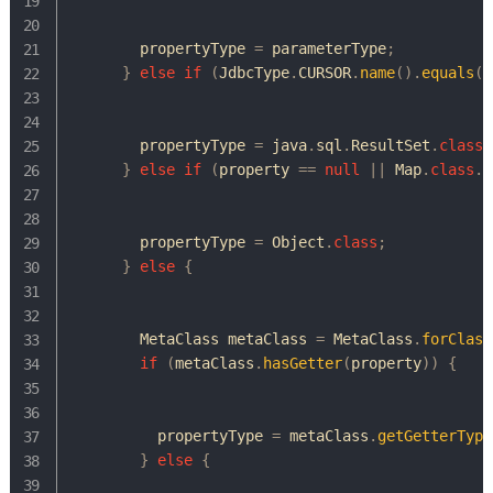
        propertyType 
=
 parameterType
;
}
else
if
(
JdbcType
.
CURSOR
.
name
(
)
.
equals
(
p
        propertyType 
=
java
.
sql
.
ResultSet
.
class
;
}
else
if
(
property 
==
null
||
Map
.
class
.
i
        propertyType 
=
Object
.
class
;
}
else
{
MetaClass
 metaClass 
=
MetaClass
.
forClass
if
(
metaClass
.
hasGetter
(
property
)
)
{
          propertyType 
=
 metaClass
.
getGetterType
}
else
{