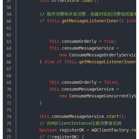
this
.
offsetStore
.
load
(
)
;
// 顺序消费和并发消费，创建对应的消费线程服务
if
(
this
.
getMessageListenerInner
(
)
insta
this
.
consumeOrderly 
=
true
;
this
.
consumeMessageService 
=
new
ConsumeMessageOrderlyService
}
else
if
(
this
.
getMessageListenerInner
(
this
.
consumeOrderly 
=
false
;
this
.
consumeMessageService 
=
new
ConsumeMessageConcurrentlySe
}
this
.
consumeMessageService
.
start
(
)
;
// 向MQClientInstance注册消费者实例
boolean
 registerOK 
=
 mQClientFactory
.
reg
if
(
!
registerOK
)
{