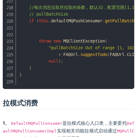
//每次消息拉取所拉取的条数，默认32，配置范围[1,102
// pullBatchSize
if
(
this
.
defaultMQPushConsumer
.
getPullBatchS
throw
new
MQClientException
(
"pullBatchSize Out of range [1, 1024
+
FAQUrl
.
suggestTodo
(
FAQUrl
.
CLIE
null
)
;
}
}
拉模式消费
1、
是拉模式核心入口类，主要委托
DefaultMQPullConsumer
Def
实现相关功能拉模式启动通过
aultMQPullConsumerImpl
MQPullC