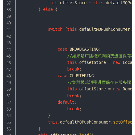
this
.
offsetStore 
=
this
.
defaultMQPus
}
else
{
switch
(
this
.
defaultMQPushConsumer
.
g
case
 BROADCASTING
:
//如果是广播模式则消费进度保存
this
.
offsetStore 
=
new
Local
break
;
case
 CLUSTERING
:
//集群模式消费进度保存在服务端
this
.
offsetStore 
=
new
Remot
break
;
default
:
break
;
}
this
.
defaultMQPushConsumer
.
setOffset
}