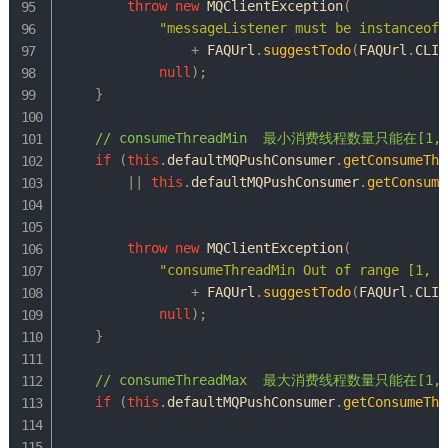
throw
new
MQClientException
(
"messageListener must be instanceof 
+
FAQUrl
.
suggestTodo
(
FAQUrl
.
CLIE
null
)
;
}
// consumeThreadMin  最小消费线程数量只能在[1,
if
(
this
.
defaultMQPushConsumer
.
getConsumeThr
||
this
.
defaultMQPushConsumer
.
getConsume
throw
new
MQClientException
(
"consumeThreadMin Out of range [1, 1
+
FAQUrl
.
suggestTodo
(
FAQUrl
.
CLIE
null
)
;
}
// consumeThreadMax  最大消费线程数量只能在[1,
if
(
this
.
defaultMQPushConsumer
.
getConsumeThr