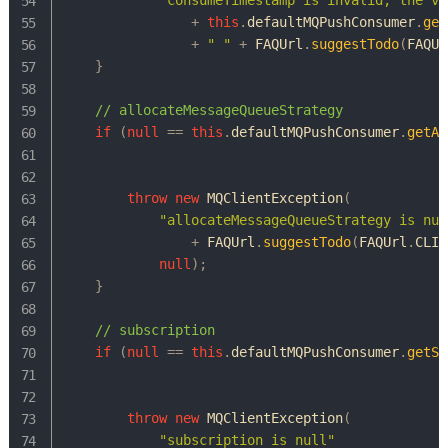
+
this
.
defaultMQPushConsumer
.
get
+
" "
+
FAQUrl
.
suggestTodo
(
FAQUr
}
// allocateMessageQueueStrategy
if
(
null
==
this
.
defaultMQPushConsumer
.
getAl
throw
new
MQClientException
(
"allocateMessageQueueStrategy is nul
+
FAQUrl
.
suggestTodo
(
FAQUrl
.
CLIE
null
)
;
}
// subscription
if
(
null
==
this
.
defaultMQPushConsumer
.
getSu
throw
new
MQClientException
(
"subscription is null"