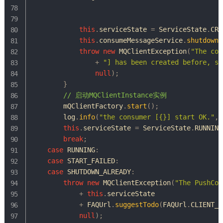
this
.
serviceState 
=
ServiceState
.
CRE
this
.
consumeMessageService
.
shutdown
(
throw
new
MQClientException
(
"The con
+
"] has been created before, sp
null
)
;
}
// 启动MQClientInstance实例
        mQClientFactory
.
start
(
)
;
        log
.
info
(
"the consumer [{}] start OK."
,
this
.
serviceState 
=
ServiceState
.
RUNNING
break
;
case
 RUNNING
:
case
 START_FAILED
:
case
 SHUTDOWN_ALREADY
:
throw
new
MQClientException
(
"The PushCon
+
this
.
serviceState

+
FAQUrl
.
suggestTodo
(
FAQUrl
.
CLIENT_S
null
)
;