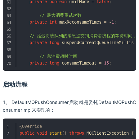
private
boolean
 unitMode 
=
false
;
// 最大消费重试次数
private
int
 maxReconsumeTimes 
=
-
1
;
// 延迟将该队列的消息提交到消费者线程的等待时间，默
private
long
 suspendCurrentQueueTimeMillis 
=
// 息消费超时时间
private
long
 consumeTimeout 
=
15
;
启动流程
1、
DefaultMQPushConsumer启动就是委托DefaultMQPushC
onsumerImpl来实现的；
@Override
public
void
start
(
)
throws
MQClientException
{