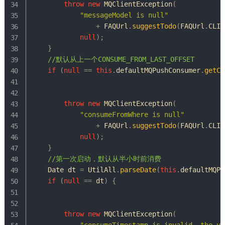
throw
new
MQClientException
(
"messageModel is null"
+
FAQUrl
.
suggestTodo
(
FAQUrl
.
CLIE
null
)
;
}
//默认从上一个CONSUME_FROM_LAST_OFFSET
if
(
null
==
this
.
defaultMQPushConsumer
.
getCo
throw
new
MQClientException
(
"consumeFromWhere is null"
+
FAQUrl
.
suggestTodo
(
FAQUrl
.
CLIE
null
)
;
}
//第一次启动，默认从半小时前消费
Date
 dt 
=
UtilAll
.
parseDate
(
this
.
defaultMQPu
if
(
null
==
 dt
)
{
throw
new
MQClientException
(
"consumeTimestamp is invalid, the va