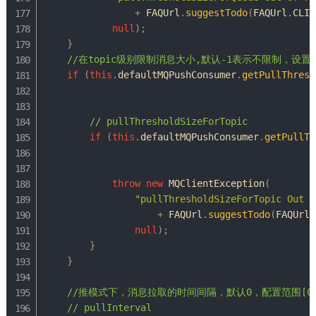
+
FAQUrl
.
suggestTodo
(
FAQUrl
.
CLIE
null
)
;
}
//在topic级别限制消息大小,默认-1表示不限制，设置范围[
if
(
this
.
defaultMQPushConsumer
.
getPullThresh
// pullThresholdSizeForTopic
if
(
this
.
defaultMQPushConsumer
.
getPullTh
throw
new
MQClientException
(
"pullThresholdSizeForTopic Out o
+
FAQUrl
.
suggestTodo
(
FAQUrl
.
null
)
;
}
}
//推模式下，消息拉取的时间间隔，默认0，配置范围[0,6
// pullInterval