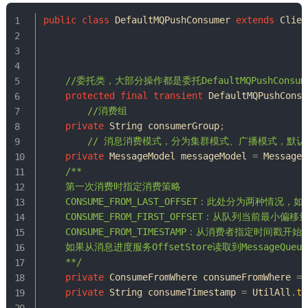
public
class
DefaultMQPushConsumer
extends
Clien
//委托类，大部分操作都是委托DefaultMQPushConsume
protected
final
transient
DefaultMQPushConsu
//消费组
private
String
 consumerGroup
;
// 消息消费模式，分为集群模式、广播模式，默
private
MessageModel
 messageModel 
=
MessageM
/**

  	第一次消费时指定消费策略

  	CONSUME_FROM_LAST_OFFSET：此处分为两种情况，如果磁盘消息未过期且未被删除，则从最小偏移量开始消费。如果磁盘已过期并被删除，则从最大偏移量开始消费。

    CONSUME_FROM_FIRST_OFFSET：从队列当前最小偏
    CONSUME_FROM_TIMESTAMP：从消费者指定时间戳开始
    如果从消息进度服务OffsetStore读取到Messa
  	**/
private
ConsumeFromWhere
 consumeFromWhere 
=
private
String
 consumeTimestamp 
=
UtilAll
.
ti