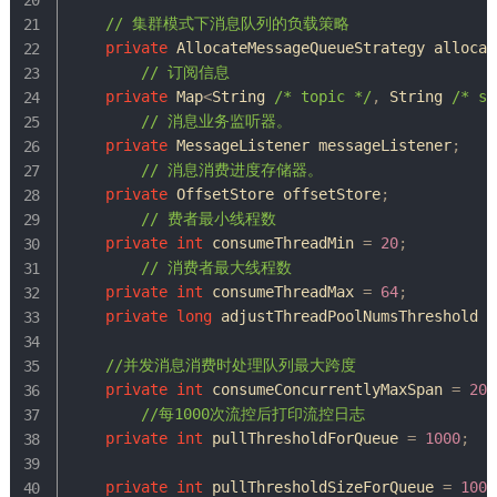
// 集群模式下消息队列的负载策略
private
AllocateMessageQueueStrategy
 allocat
// 订阅信息
private
Map
<
String
/* topic */
,
String
/* su
// 消息业务监听器。
private
MessageListener
 messageListener
;
// 消息消费进度存储器。
private
OffsetStore
 offsetStore
;
// 费者最小线程数
private
int
 consumeThreadMin 
=
20
;
// 消费者最大线程数
private
int
 consumeThreadMax 
=
64
;
private
long
 adjustThreadPoolNumsThreshold 
=
//并发消息消费时处理队列最大跨度
private
int
 consumeConcurrentlyMaxSpan 
=
200
//每1000次流控后打印流控日志
private
int
 pullThresholdForQueue 
=
1000
;
private
int
 pullThresholdSizeForQueue 
=
100
;