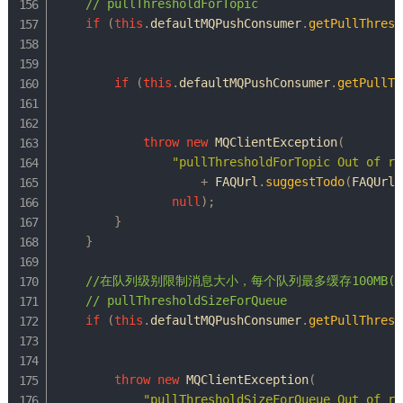
// pullThresholdForTopic
if
(
this
.
defaultMQPushConsumer
.
getPullThresh
if
(
this
.
defaultMQPushConsumer
.
getPullTh
throw
new
MQClientException
(
"pullThresholdForTopic Out of ra
+
FAQUrl
.
suggestTodo
(
FAQUrl
.
null
)
;
}
}
//在队列级别限制消息大小，每个队列最多缓存100MB(默认
// pullThresholdSizeForQueue
if
(
this
.
defaultMQPushConsumer
.
getPullThresh
throw
new
MQClientException
(
"pullThresholdSizeForQueue Out of ra