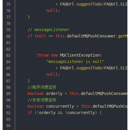
+
FAQUrl
.
suggestTodo
(
FAQUrl
.
CLIE
null
)
;
}
// messageListener
if
(
null
==
this
.
defaultMQPushConsumer
.
getMe
throw
new
MQClientException
(
"messageListener is null"
+
FAQUrl
.
suggestTodo
(
FAQUrl
.
CLIE
null
)
;
}
//顺序消费监听
boolean
 orderly 
=
this
.
defaultMQPushConsumer
//并发消费监听
boolean
 concurrently 
=
this
.
defaultMQPushCon
if
(
!
orderly 
&&
!
concurrently
)
{