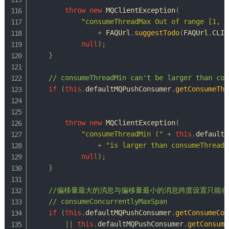
throw
new
MQClientException
(
"consumeThreadMax Out of range [1, 1
+
FAQUrl
.
suggestTodo
(
FAQUrl
.
CLIE
null
)
;
}
// consumeThreadMin can't be larger than con
if
(
this
.
defaultMQPushConsumer
.
getConsumeThr
throw
new
MQClientException
(
"consumeThreadMin ("
+
this
.
defaultM
+
"is larger than consumeThreadM
null
)
;
}
//偏移量最大的消息与偏移量最小的消息跨度设置只能在[1,6
// consumeConcurrentlyMaxSpan
if
(
this
.
defaultMQPushConsumer
.
getConsumeCon
||
this
.
defaultMQPushConsumer
.
getConsume