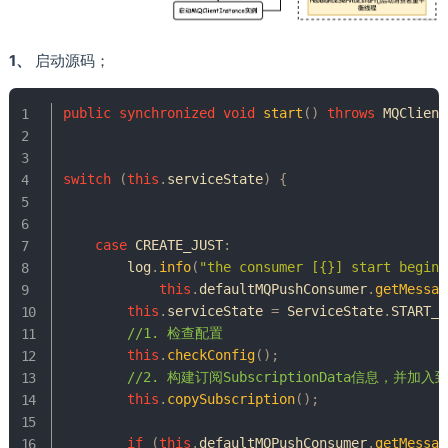
1、
启动源码；
public
synchronized
void
start
(
)
throws
MQClient
switch
(
this
.
serviceState
)
{
case
 CREATE_JUST
:
        log
.
info
(
"the consumer [{}] start beginn
this
.
defaultMQPushConsumer
.
getMessag
this
.
serviceState 
=
ServiceState
.
START_F
//1. 检查配置
this
.
checkConfig
(
)
;
//2. 构建订阅SubscriptionData信息，并加入到
this
.
copySubscription
(
)
;
if
(
this
.
defaultMQPushConsumer
.
getMessag