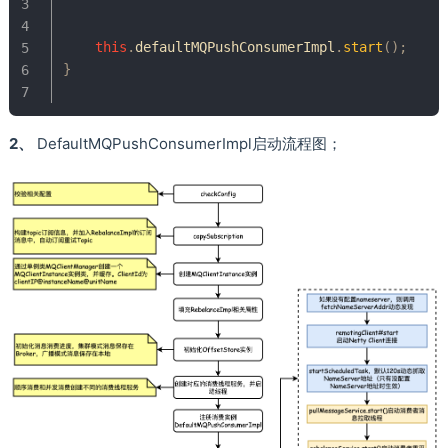
this
.
defaultMQPushConsumerImpl
.
start
(
)
;
}
2、
DefaultMQPushConsumerImpl启动流程图；