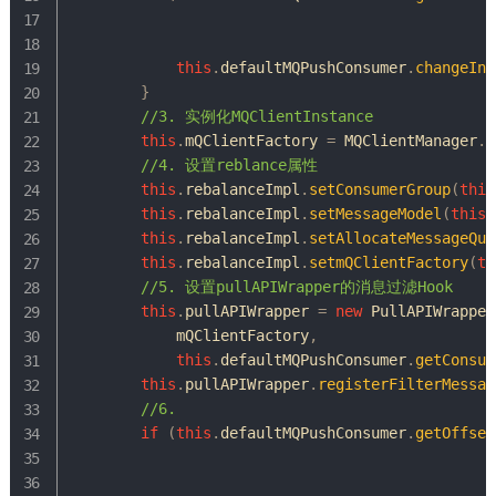
this
.
defaultMQPushConsumer
.
changeIns
}
//3. 实例化MQClientInstance
this
.
mQClientFactory 
=
MQClientManager
.
g
//4. 设置reblance属性
this
.
rebalanceImpl
.
setConsumerGroup
(
this
this
.
rebalanceImpl
.
setMessageModel
(
this
.
this
.
rebalanceImpl
.
setAllocateMessageQue
this
.
rebalanceImpl
.
setmQClientFactory
(
th
//5. 设置pullAPIWrapper的消息过滤Hook
this
.
pullAPIWrapper 
=
new
PullAPIWrapper
            mQClientFactory
,
this
.
defaultMQPushConsumer
.
getConsum
this
.
pullAPIWrapper
.
registerFilterMessag
//6.
if
(
this
.
defaultMQPushConsumer
.
getOffset