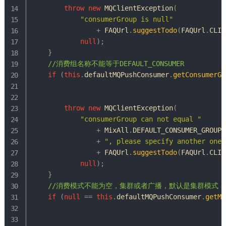
throw
new
MQClientException
(
"consumerGroup is null"
+
FAQUrl
.
suggestTodo
(
FAQUrl
.
CLIE
null
)
;
}
//消费组名称不能等于DEFAULT_CONSUMER
if
(
this
.
defaultMQPushConsumer
.
getConsumerGr
throw
new
MQClientException
(
"consumerGroup can not equal "
+
MixAll
.
DEFAULT_CONSUMER_GROUP

+
", please specify another one.
+
FAQUrl
.
suggestTodo
(
FAQUrl
.
CLIE
null
)
;
}
//消费模式不能为空，集群或者广播，默认是集群模式
if
(
null
==
this
.
defaultMQPushConsumer
.
getMe