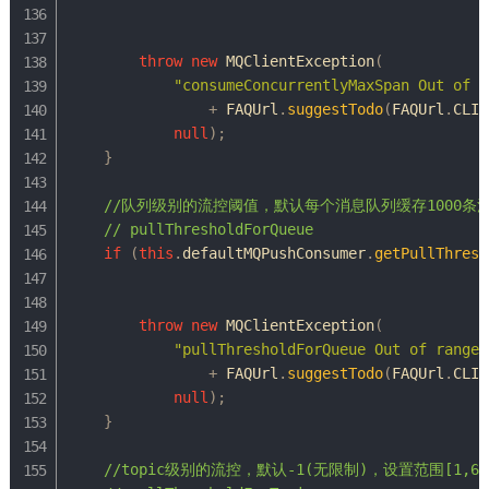
throw
new
MQClientException
(
"consumeConcurrentlyMaxSpan Out of r
+
FAQUrl
.
suggestTodo
(
FAQUrl
.
CLIE
null
)
;
}
//队列级别的流控阈值，默认每个消息队列缓存1000条消息
// pullThresholdForQueue
if
(
this
.
defaultMQPushConsumer
.
getPullThresh
throw
new
MQClientException
(
"pullThresholdForQueue Out of range 
+
FAQUrl
.
suggestTodo
(
FAQUrl
.
CLIE
null
)
;
}
//topic级别的流控，默认-1(无限制)，设置范围[1,6553