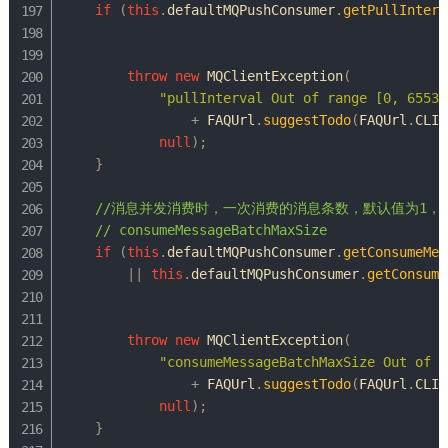
if
(
this
.
defaultMQPushConsumer
.
getPullInterv
throw
new
MQClientException
(
"pullInterval Out of range [0, 65535
+
FAQUrl
.
suggestTodo
(
FAQUrl
.
CLIE
null
)
;
}
//消息并发消费时，一次消费的消息条数，默认值为1，配置
// consumeMessageBatchMaxSize
if
(
this
.
defaultMQPushConsumer
.
getConsumeMes
||
this
.
defaultMQPushConsumer
.
getConsume
throw
new
MQClientException
(
"consumeMessageBatchMaxSize Out of r
+
FAQUrl
.
suggestTodo
(
FAQUrl
.
CLIE
null
)
;
}