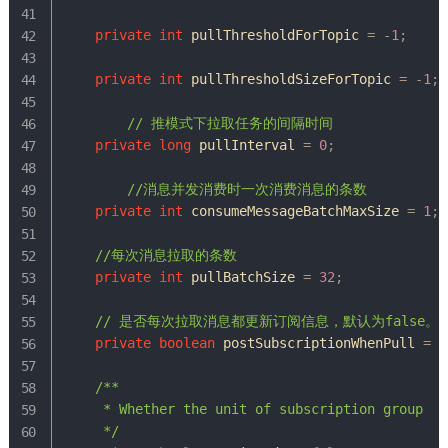
private
int
 pullThresholdForTopic 
=
-
1
;
private
int
 pullThresholdSizeForTopic 
=
-
1
;
// 推模式下拉取任务的间隔时间
private
long
 pullInterval 
=
0
;
//消息并发消费时一次消费消息的条数
private
int
 consumeMessageBatchMaxSize 
=
1
;
//每次消息拉取的条数
private
int
 pullBatchSize 
=
32
;
// 是否每次拉取消息都更新订阅信息，默认为false。
private
boolean
 postSubscriptionWhenPull 
=
f
/**

     * Whether the unit of subscription group

     */