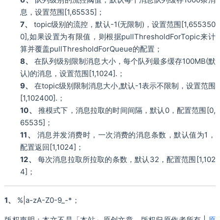
息，设置范围[1,65535]；
7、
topic级别的流控，默认-1(无限制)，设置范围[1,655350
0],如果设置为有限值，则根据pullThresholdForTopic来计
算并覆盖pullThresholdForQueue的配置；
8、
在队列级别限制消息大小，每个队列最多缓存100MB(默
认)的消息，设置范围[1,1024].；
9、
在topic级别限制消息大小,默认-1表示不限制，设置范围
[1,102400].；
10、
推模式下，消息拉取的时间间隔，默认0，配置范围[0,
65535]；
11、
消息并发消费时，一次消费的消息条数，默认值为1，
配置返回[1,1024]；
12、
每次消息拉取所拉取的条数，默认32，配置范围[1,102
4]；
1、
%|a-zA-Z0-9_-*︎；
版权声明：本文不是「本站」原创文章，版权归原作者所有 |
原