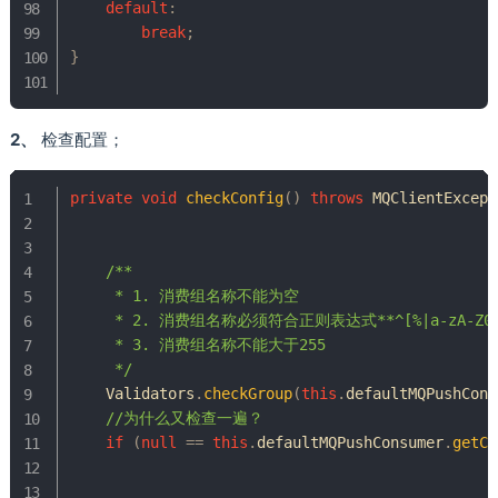
default
:
break
;
}
2、
检查配置；
private
void
checkConfig
(
)
throws
MQClientExcept
/**

     * 1. 消费组名称不能为空

     * 2. 消费组名称必须符合正则表达式**^[%|a-zA-Z0-9
     * 3. 消费组名称不能大于255

     */
Validators
.
checkGroup
(
this
.
defaultMQPushCons
//为什么又检查一遍？
if
(
null
==
this
.
defaultMQPushConsumer
.
getCo