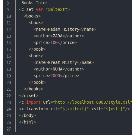
Books
Info
:
<
c
:
set 
var
=
"xmltext"
>
<
books
>
<
book
>
<
name
>
Padam
History
<
/
name
>
<
author
>
ZARA
<
/
author
>
<
price
>
100
<
/
price
>
<
/
book
>
<
book
>
<
name
>
Great
Mistry
<
/
name
>
<
author
>
NUHA
<
/
author
>
<
price
>
2000
<
/
price
>
<
/
book
>
<
/
books
>
<
/
c
:
set
>
<
c
:
import
url
=
"http://localhost:8080/style.xsl"
<
x
:
transform xml
=
"${xmltext}"
 xslt
=
"${xslt}"
/
>
<
/
body
>
<
/
html
>