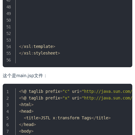
<
/
xsl
:
template
>
<
/
xsl
:
stylesheet
>
这个是main.jsp文件：
<
%
@ taglib prefix
=
"c"
 uri
=
"http://java.sun.com/j
<
%
@ taglib prefix
=
"x"
 uri
=
"http://java.sun.com/j
<
html
>
<
head
>
<
title
>
JSTL x
:
transform 
Tags
<
/
title
>
<
/
head
>
<
body
>