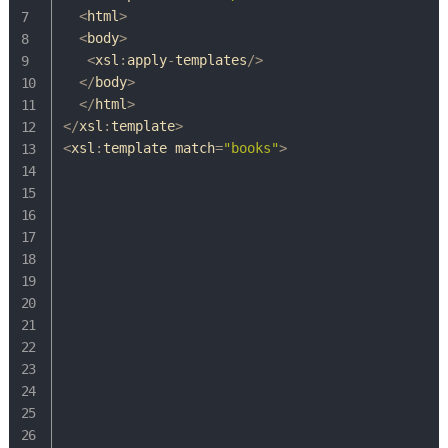
<
html
>
<
body
>
<
xsl
:
apply
-
templates
/
>
<
/
body
>
<
/
html
>
<
/
xsl
:
template
>
<
xsl
:
template match
=
"books"
>