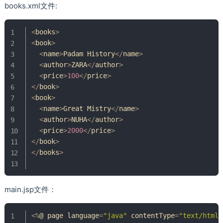
books.xml文件:
<
books
>
<
book
>
<
name
>
Padam
History
<
/
name
>
<
author
>
ZARA
<
/
author
>
<
price
>
100
<
/
price
>
<
/
book
>
<
book
>
<
name
>
Great
Mistry
<
/
name
>
<
author
>
NUHA
<
/
author
>
<
price
>
2000
<
/
price
>
<
/
book
>
<
/
books
>
main.jsp文件：
<
%
@ page language
=
"java"
 contentType
=
"text/html;