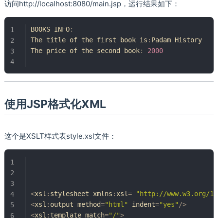
访问http://localhost:8080/main.jsp，运行结果如下：
BOOKS INFO
:
The
 title of the first book is
:
Padam
History
The
 price of the second book
:
2000
使用JSP格式化XML
这个是XSLT样式表style.xsl文件：
<
xsl
:
stylesheet xmlns
:
xsl
=
"http://www.w3.org/19
<
xsl
:
output method
=
"html"
 indent
=
"yes"
/
>
<
xsl
:
template match
=
"/"
>