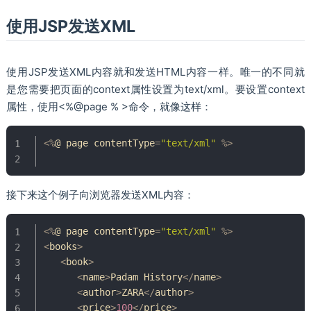
使用JSP发送XML
使用JSP发送XML内容就和发送HTML内容一样。唯一的不同就
是您需要把页面的context属性设置为text/xml。要设置context
属性，使用<%@page % >命令，就像这样：
<
%
@ page contentType
=
"text/xml"
%
>
接下来这个例子向浏览器发送XML内容：
<
%
@ page contentType
=
"text/xml"
%
>
<
books
>
<
book
>
<
name
>
Padam
History
<
/
name
>
<
author
>
ZARA
<
/
author
>
<
price
>
100
<
/
price
>