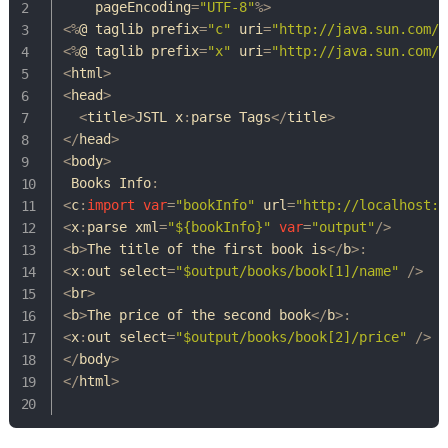
    pageEncoding
=
"UTF-8"
%
>
<
%
@ taglib prefix
=
"c"
 uri
=
"http://java.sun.com/j
<
%
@ taglib prefix
=
"x"
 uri
=
"http://java.sun.com/j
<
html
>
<
head
>
<
title
>
JSTL x
:
parse 
Tags
<
/
title
>
<
/
head
>
<
body
>
Books
Info
:
<
c
:
import
var
=
"bookInfo"
 url
=
"http://localhost:8
<
x
:
parse xml
=
"${bookInfo}"
var
=
"output"
/
>
<
b
>
The
 title of the first book is
<
/
b
>
:
<
x
:
out select
=
"$output/books/book[1]/name"
/
>
<
br
>
<
b
>
The
 price of the second book
<
/
b
>
:
<
x
:
out select
=
"$output/books/book[2]/price"
/
>
<
/
body
>
<
/
html
>