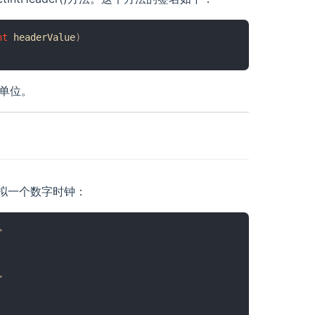
nt
 headerValue
)
单位。
，模拟一个数字时钟：
>
>