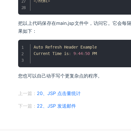
<
/
html
>
把以上代码保存在main.jsp文件中，访问它。它会
果如下：
Auto
Refresh
Header
Example
Current
Time
 is
:
9
:
44
:
50
 PM

您也可以自己动手写个更复杂点的程序。
上一篇：
20、JSP 点击量统计
下一篇：
22、JSP 发送邮件