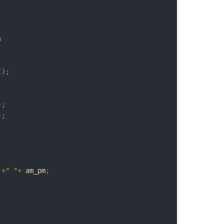
s    
(
)
;
)
;
)
;
 
+
" "
+
 am_pm
;