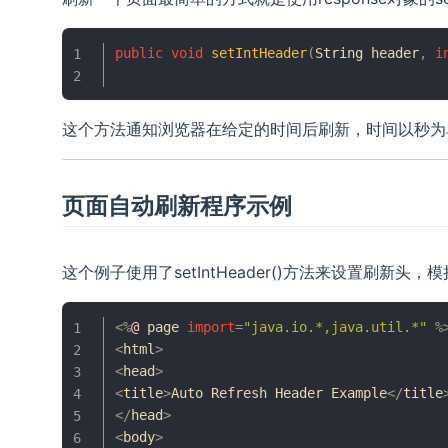
public
void
setIntHeader
(
String
 header
,
i
这个方法通知浏览器在给定的时间后刷新，时间以秒为
页面自动刷新程序示例
这个例子使用了setIntHeader()方法来设置刷新头
<
%
@ page 
import
=
"java.io.*,java.util.*"
%
<
html
>
<
head
>
<
title
>
Auto
Refresh
Header
Example
<
/
title
<
/
head
>
<
body
>