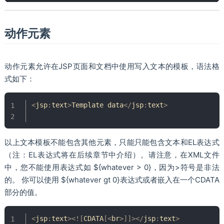
动作元素
动作元素允许在JSP页面和文档中使用写入文本的模板，语法格
式如下：
<
jsp
:
text
>
Template
 data
<
/
jsp
:
text
>
以上文本模板不能包含其他元素，只能只能包含文本和EL表达式
（注：EL表达式将在后续章节中介绍）。请注意，在XML文件
中，您不能使用表达式如 ${whatever > 0}，因为>符号是非法
的。 你可以使用 ${whatever gt 0}表达式或者嵌入在一个CDATA
部分的值。
<
jsp
:
text
>
<
!
[
CDATA
[
<
br
>
]
]
>
<
/
jsp
:
text
>