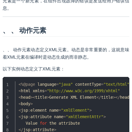
元素是一个新元素，在组件出现故障的错误是发送给用户错误信
息。
、 、 动作元素
、、 动作元素动态定义XML元素。动态是非常重要的，这就意味
着XML元素在编译时是动态生成的而非静态。
以下实例动态定义了XML元素：
<
%
@page
 language
=
"java"
 contentType
=
"text/html"
%
<
html xmlns
=
"http://www.w3c.org/1999/xhtml"
     
<
head
>
<
title
>
Generate
 XML 
Element
<
/
title
>
<
/
head
>
<
body
>
<
jsp
:
element name
=
"xmlElement"
>
<
jsp
:
attribute name
=
"xmlElementAttr"
>
Value
for
<
/
jsp
:
attribute
>