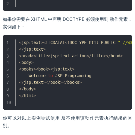
如果你需要在 XHTML 中声明 DOCTYPE,必须使用到 动作元素，
实例如下：
<
jsp
:
text
>
<
!
[
CDATA
[
<
!
DOCTYPE html PUBLIC 
"-//W3C
<
/
jsp
:
text
>
<
head
>
<
title
>
jsp
:
text action
<
/
title
>
<
/
head
>
<
body
>
<
books
>
<
book
>
<
jsp
:
text
>
Welcome
to
 JSP 
Programming
<
/
jsp
:
text
>
<
/
book
>
<
/
books
>
<
/
body
>
<
/
html
>
你可以对以上实例尝试使用 及不使用该动作元素执行结果的区
别。