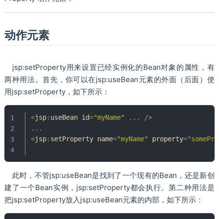
动作元素
jsp:setProperty用来设置已经实例化的Bean对象的属性，有
两种用法。首先，你可以在jsp:useBean元素的外面（后面）使
用jsp:setProperty，如下所示：
<
jsp
:
useBean id
=
"myName"
.
.
.
/
>
.
.
.
<
jsp
:
setProperty name
=
"myName"
 property
=
"somePro
此时，不管jsp:useBean是找到了一个现有的Bean，还是新创
建了一个Bean实例，jsp:setProperty都会执行。第二种用法是
把jsp:setProperty放入jsp:useBean元素的内部，如下所示：