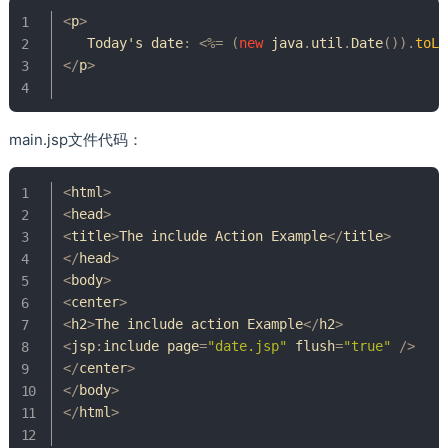
<
p
>
Today
's date
:
<
%=
(
new
java
.
util
.
Date
(
)
)
.
toLo
<
/
p
>
main.jsp文件代码：
<
html
>
<
head
>
<
title
>
The
 include 
Action
Example
<
/
title
>
<
/
head
>
<
body
>
<
center
>
<
h2
>
The
 include action 
Example
<
/
h2
>
<
jsp
:
include page
=
"date.jsp"
 flush
=
"true"
/
>
<
/
center
>
<
/
body
>
<
/
html
>