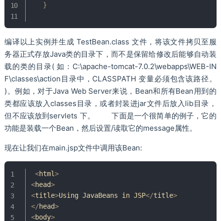
}
编译以上实例并生成 TestBean.class 文件，将该文件拷贝至服
务器正式存放Java类的目录下，而不是保留给修改后能够自动装
载的类的目录( 如：C:\apache-tomcat-7.0.2\webapps\WEB-IN
F\classes\action目录中，CLASSPATH 变量必须包含该路径。
)。例如，对于Java Web Server来说，Bean和所有Bean用到的
类都应该放入classes目录，或者封装进jar文件后放入lib目录，
但不应该放到servlets 下。 下面是一个很简单的例子，它的
功能是装载一个Bean，然后设置/读取它的message属性。
现在让我们在main.jsp文件中调用该Bean:
<
html
>
<
head
>
<
title
>
Using
JavaBeans
 in JSP
<
/
title
>
<
/
head
>
<
body
>