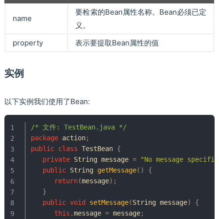
要检索的Bean属性名称。Bean必须已定
name
义。
property
表示要提取Bean属性的值
实例
以下实例我们使用了Bean:
/* 文件: TestBean.java */
package
action
;
public
class
TestBean
{
private
String
 message 
=
"No message specifie
public
String
getMessage
(
)
{
return
(
message
)
;
}
public
void
setMessage
(
String
 message
)
{
this
.
message 
=
 message
;