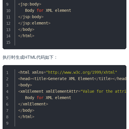
<
jsp
:
body
>
Body
for
<
/
jsp
:
body
>
<
/
jsp
:
element
>
<
/
body
>
<
/
html
>
执行时生成HTML代码如下：
<
html xmlns
=
"http://www.w3c.org/1999/xhtml"
     
<
head
>
<
title
>
Generate
 XML 
Element
<
/
title
>
<
/
head
>
<
body
>
<
xmlElement xmlElementAttr
=
"Value for the attrib
Body
for
<
/
xmlElement
>
<
/
body
>
<
/
html
>