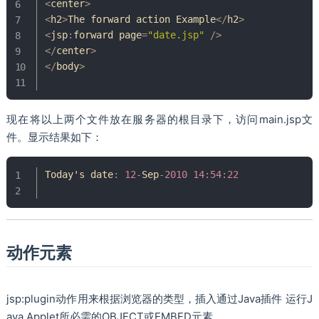
<
center
>
<
h2
>
The
 forward action 
Example
<
/
h2
>
<
jsp
:
forward page
=
"date.jsp"
/
>
<
/
center
>
<
/
body
>
现在将以上两个文件放在服务器的根目录下，访问main.jsp文
件。显示结果如下：
Today
's date
:
12
-
Sep
-
2010
14
:
54
:
22
动作元素
jsp:plugin动作用来根据浏览器的类型，插入通过Java插件 运行J
ava Applet所必需的OBJECT或EMBED元素。