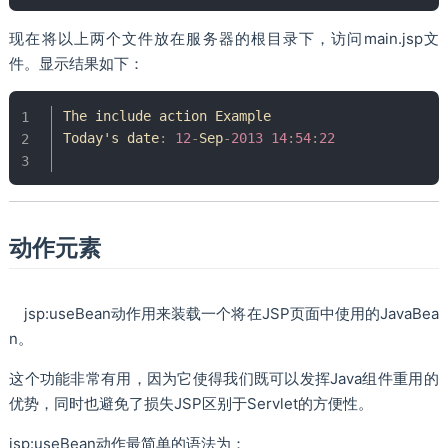
现在将以上两个文件放在服务器的根目录下，访问main.jsp文
件。显示结果如下：
The
 include action 
Example
Today
's date
:
12
-
Sep
-
2013
14
:
54
:
22
动作元素
jsp:useBean动作用来装载一个将在JSP页面中使用的JavaBea
n。
这个功能非常有用，因为它使得我们既可以发挥Java组件重用的
优势，同时也避免了损失JSP区别于Servlet的方便性。
jsp:useBean动作最简单的语法为：