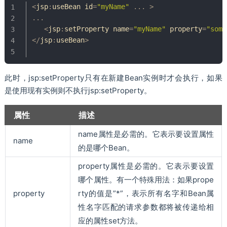
<
jsp
:
useBean id
=
"myName"
.
.
.
>
.
.
.
<
jsp
:
setProperty name
=
"myName"
 property
=
"some
<
/
jsp
:
useBean
>
此时，jsp:setProperty只有在新建Bean实例时才会执行，如果
是使用现有实例则不执行jsp:setProperty。
属性
描述
name属性是必需的。它表示要设置属性
name
的是哪个Bean。
property属性是必需的。它表示要设置
哪个属性。有一个特殊用法：如果prope
property
rty的值是”*”，表示所有名字和Bean属
性名字匹配的请求参数都将被传递给相
应的属性set方法。