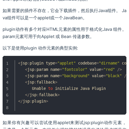
如果需要的插件不存在，它会下载插件，然后执行Java组件。 Ja
va组件可以是一个applet或一个JavaBean。
plugin动作有多个对应HTML元素的属性用于格式化Java 组件。
param元素可用于向Applet 或 Bean 传递参数。
以下是使用plugin 动作元素的典型实例:
<
jsp
:
plugin type
=
"applet"
 codebase
=
"dirname"
 cod
<
jsp
:
param name
=
"fontcolor"
 value
=
"red"
/
>
<
jsp
:
param name
=
"background"
 value
=
"black"
/
>
<
jsp
:
fallback
>
Unable
to
initialize
Java
Plugin
<
/
jsp
:
fallback
>
<
/
jsp
:
plugin
>
如果你有兴趣可以尝试使用applet来测试jsp:plugin动作元素，