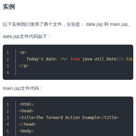
实例
以下实例我们使用了两个文件，分别是： date.jsp 和 main.jsp。
date.jsp文件代码如下：
<
p
>
Today
's date
:
<
%=
(
new
java
.
util
.
Date
(
)
)
.
toLo
<
/
p
>
main.jsp文件代码：
<
html
>
<
head
>
<
title
>
The
 forward 
Action
Example
<
/
title
>
<
/
head
>
<
body
>