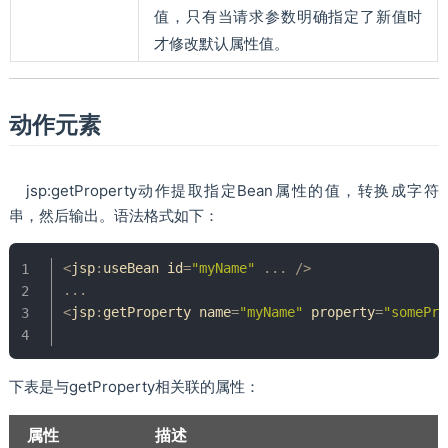
值，只有当请求参数明确指定了新值时
才修改默认属性值。
动作元素
jsp:getProperty动作提取指定Bean属性的值，转换成字符
串，然后输出。语法格式如下：
<
jsp
:
useBean id
=
"myName"
.
.
.
/
>
.
.
.
<
jsp
:
getProperty name
=
"myName"
 property
=
"somePro
下表是与getProperty相关联的属性：
属性
描述