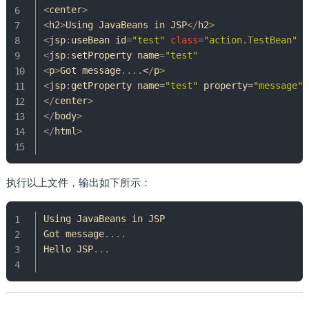
<
center
>
<
h2
>
Using
JavaBeans
 in JSP
<
/
h2
>
<
jsp
:
useBean id
=
"test"
class
=
"action.TestBean"
/
<
jsp
:
setProperty name
=
"test"
                    
<
p
>
Got
 message
.
.
.
.
<
/
p
>
<
jsp
:
getProperty name
=
"test"
 property
=
"message"
<
/
center
>
<
/
body
>
<
/
html
>
执行以上文件，输出如下所示：
Using
JavaBeans
Got
 message
.
.
.
.
Hello
 JSP
.
.
.